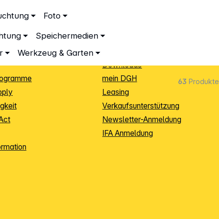
ationen
Service
uchtung
Foto
dingungen
Neukunden-Anmeldung
chtung
Speichermedien
ping
Sendungsverfolgung
e
Warenrücksendung (RMA)
r
Werkzeug & Garten
Downloads
rogramme
mein DGH
63
Produkte
pply
Leasing
gkeit
Verkaufsunterstützung
Act
Newsletter-Anmeldung
IFA Anmeldung
ormation