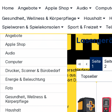
DGH – Partner des Fachhandels
Home
Angebote
Apple Shop
Audio
Comput
Werkzeug & Garten
Mess- & Prüfgeräte
Lasergeräte
Lasergeräte
Gesundheit, Wellness & Körperpflege
Haushalt
H
Spielwaren & Spielekonsolen
Sport & Freizeit
Te
Angebote
Laserger
Apple Shop
Audio
Seite
Seit
Computer
1
2
Über
45.000 Artikel
und über
600 verschiedene Marken
, v
Drucker, Scanner & Bürobedarf
Know-how und Erfahrung zeichnen uns aus. Mit mehr als
15.00
Energie & Beleuchtung
Kundenadressen
in Deutschland gehört DGH zu den Top-Distr
für CE-Technologieprodukte!
Foto
Tel.: 0931 9708 - 444
Gesundheit, Wellness &
E-Mail:
info@dgh.de
Körperpflege
Montag – Donnerstag: 8:00 – 17:00 Uhr
Haushalt
Freitag: 8:00 – 14:00 Uhr