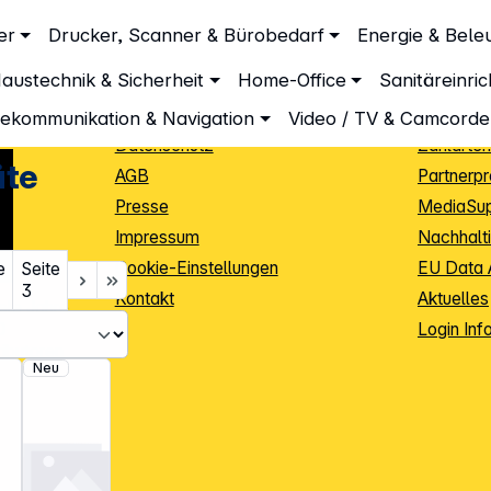
Unternehmen
Inform
er
Drucker, Scanner & Bürobedarf
Energie & Bele
Über DGH
Lieferbe
austechnik & Sicherheit
Home-Office
Sanitäreinri
Unsere Leistungen
Dropship
Beratung
Info Guid
lekommunikation & Navigation
Video / TV & Camcorde
Datenschutz
Zahlarten
äte
AGB
Partnerp
Presse
MediaSu
Impressum
Nachhalti
Cookie-Einstellungen
EU Data 
e
Seite
3
Kontakt
Aktuelles
iele Jahre
Login Inf
0
ibutoren
Neu