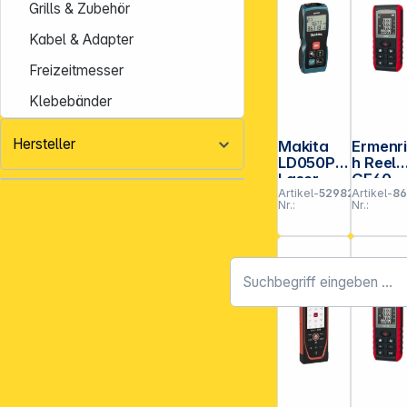
Grills & Zubehör
Kabel & Adapter
Freizeitmesser
Klebebänder
Hersteller
Makita
Ermenr
LD050P
h Reel
Laser-
GE60
Artikel-
529825
Artikel-
86
Entfernu
Laser-
Nr.:
Nr.:
ngsmess
Messge
er
ät