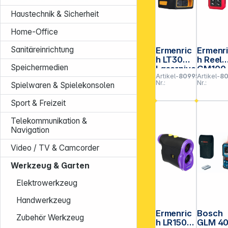
Haustechnik & Sicherheit
Home-Office
Sanitäreinrichtung
Ermenric
Ermenr
h LT30
h Reel
Speichermedien
Lasernive
GM100
Artikel-
809951
Artikel-
80
au
Laser-
Nr.:
Nr.:
Spielwaren & Spielekonsolen
Messge
ät
Sport & Freizeit
Telekommunikation &
Navigation
Video / TV & Camcorder
Werkzeug & Garten
Elektrowerkzeug
Handwerkzeug
Ermenric
Bosch
Zubehör Werkzeug
h LR1500
GLM 40