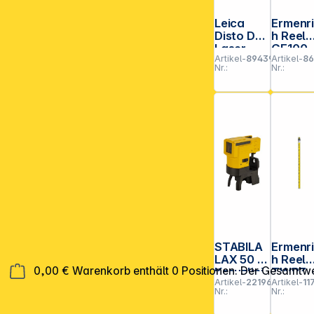
Leica
Ermenr
Disto D5
h Reel
Laser-
GE100
Artikel-
894392
Artikel-
86
Entfernu
Laser-
Nr.:
Nr.:
ngsmess
Messge
er
ät
STABILA
Ermenr
LAX 50 G
h Reel
0,00 €
Warenkorb enthält 0 Positionen. Der Gesamtwe
Kreuzlini
TWR3
Artikel-
221960
Artikel-
11
en-Laser
Telesk
Nr.:
Nr.:
lineal