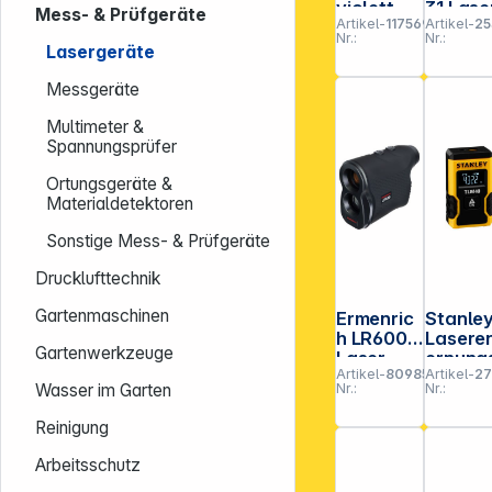
violett
31 Laser-
Mess- & Prüfgeräte
Artikel-
117569
Artikel-
25
Laser-
Entfer
Nr.:
Nr.:
Entfernu
ngsme
Lasergeräte
ngsmess
er
er
Messgeräte
Multimeter &
Spannungsprüfer
Ortungsgeräte &
Materialdetektoren
Sonstige Mess- & Prüfgeräte
Drucklufttechnik
Gartenmaschinen
Ermenric
Stanle
h LR600
Lasere
Gartenwerkzeuge
Laser-
ernung
Artikel-
809853
Artikel-
2
Entfernu
messer
Nr.:
Nr.:
Wasser im Garten
ngsmess
bis 12m
er
Reinigung
Arbeitsschutz