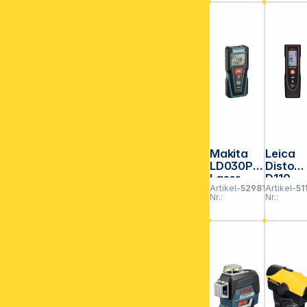
Makita
Leica
**EVP = E
LD030P
Disto
Laser-
D110
Artikel-
529818
Artikel-
51
Entfernu
Laser-
Nr.:
Nr.:
ngsmess
Entfer
er
ngsme
er