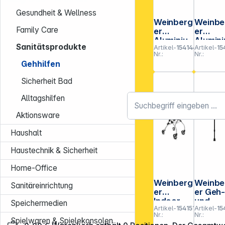
Gesundheit & Wellness
Weinberg
Weinbe
Family Care
er
er
Aluminiu
Alumini
Sanitätsprodukte
Artikel-
154144
Artikel-
15
m-
m-
Nr.:
Nr.:
Rollator
Rollato
Gehhilfen
1-fach
XXL
faltbar
Sicherheit Bad
Alltagshilfen
Aktionsware
Haushalt
Haustechnik & Sicherheit
Home-Office
Weinberg
Weinbe
Sanitäreinrichtung
er
er Geh
Indoor-
und
Speichermedien
Artikel-
154151
Artikel-
15
Rollator
Wande
Nr.:
Nr.:
tock mit
Spielwaren & Spielekonsolen