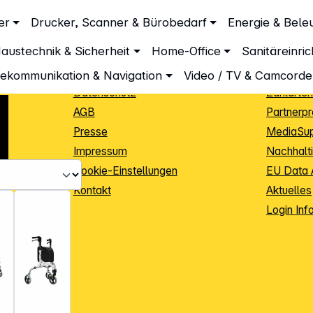
Unternehmen
Inform
er
Drucker, Scanner & Bürobedarf
Energie & Bele
ilfen
Über DGH
Lieferbe
austechnik & Sicherheit
Home-Office
Sanitäreinri
Unsere Leistungen
Dropship
Beratung
Info Guid
lekommunikation & Navigation
Video / TV & Camcorde
Datenschutz
Zahlarten
AGB
Partnerp
Presse
MediaSu
Impressum
Nachhalti
Cookie-Einstellungen
EU Data 
Kontakt
Aktuelles
iele Jahre
Login Inf
0
ibutoren