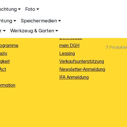
ationen
Service
uchtung
Foto
dingungen
Neukunden-Anmeldung
chtung
Speichermedien
ping
Sendungsverfolgung
e
Warenrücksendung (RMA)
r
Werkzeug & Garten
Downloads
rogramme
mein DGH
7
Produkte
pply
Leasing
gkeit
Verkaufsunterstützung
Act
Newsletter-Anmeldung
IFA Anmeldung
ormation