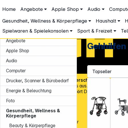
DGH – Partner des Fachhandels
Home
Angebote
Apple Shop
Audio
Comput
Gesundheit, Wellness & Körperpflege
Sanitätsprodukte
Gehh
Gehhilfen
Gesundheit, Wellness & Körperpflege
Haushalt
H
Spielwaren & Spielekonsolen
Sport & Freizeit
Te
Angebote
Gehhilfen
Apple Shop
Audio
Computer
Über
45.000 Artikel
und über
600 verschiedene Marken
, v
Drucker, Scanner & Bürobedarf
Know-how und Erfahrung zeichnen uns aus. Mit mehr als
15.00
Energie & Beleuchtung
Kundenadressen
in Deutschland gehört DGH zu den Top-Distr
für CE-Technologieprodukte!
Foto
Tel.: 0931 9708 - 444
Gesundheit, Wellness &
E-Mail:
info@dgh.de
Körperpflege
Montag – Donnerstag: 8:00 – 17:00 Uhr
Beauty & Körperpflege
Freitag: 8:00 – 14:00 Uhr