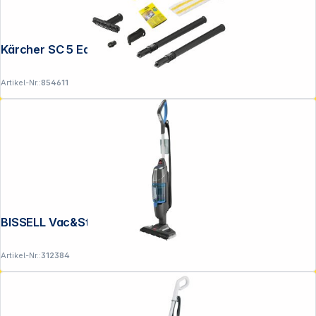
Kärcher SC 5 EasyFix Iron Plug
Artikel-Nr.:
854611
BISSELL Vac&Steam Dampfreiniger
Artikel-Nr.:
312384