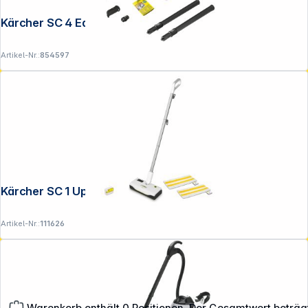
Kärcher SC 4 EasyFix Iron
Artikel-Nr.:
854597
Kärcher SC 1 Upright Dampfreiniger
Artikel-Nr.:
111626
Warenkorb enthält 0 Positionen. Der Gesamtwert beträg