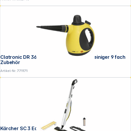
Clatronic DR 3653 gelb-schwarz Dampfreiniger 9 fach
Zubehör
Artikel-Nr.:
771171
Kärcher SC 3 EasyFix Upright