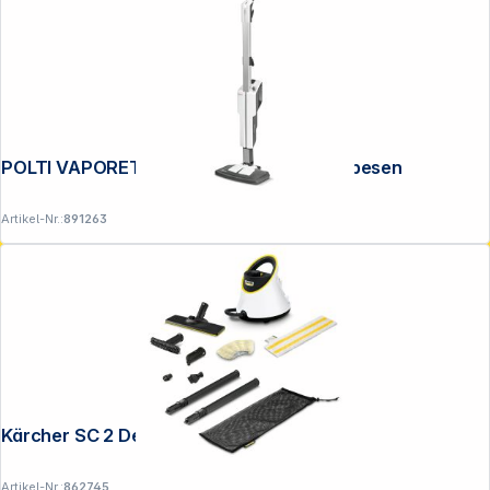
POLTI VAPORETTO SV610 STYLE Dampfbesen
Artikel-Nr.:
891263
Kärcher SC 2 Deluxe
Artikel-Nr.:
862745