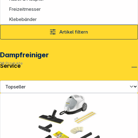
Freizeitmesser
Klebebänder
Artikel filtern
Dampfreiniger
18
Produkte
Service