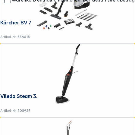
**EVP = Empfohlener Verkaufspreis des Herstellers /
Kärcher SV 7
Lieferanten zzgl. 19% Mwst.
Alle Preise exkl. gesetzl. Mehrwertsteuer zzgl.
Versandkosten
.
Artikel-Nr.:
854618
Vileda Steam 3.0 Plus Dampfreiniger
Artikel-Nr.:
708927