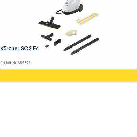
Kärcher SC 2 EasyFix
Artikel-Nr.:
854576