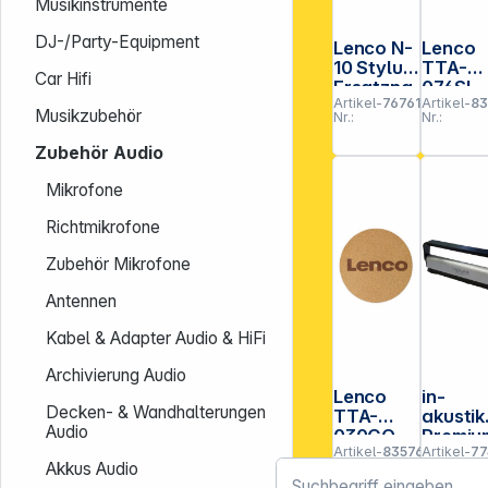
Musikinstrumente
DJ-/Party-Equipment
Lenco N-
Lenco
10 Stylus
TTA-
Car Hifi
Ersatzna
076SI
Artikel-
767615
Artikel-
83
del
silber
Musikzubehör
Nr.:
Nr.:
Stabili
or f.
Zubehör Audio
Platten
p
Mikrofone
Richtmikrofone
Zubehör Mikrofone
Antennen
Kabel & Adapter Audio & HiFi
Archivierung Audio
Lenco
in-
Decken- & Wandhalterungen
TTA-
akustik
Audio
030CO
Premiu
Artikel-
835760
Artikel-
77
Korkmatt
Kohlef
Nr.:
Nr.:
Akkus Audio
e für
er Bürste