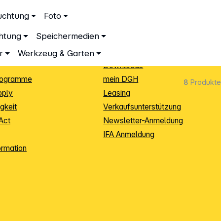
ationen
Service
uchtung
Foto
dingungen
Neukunden-Anmeldung
chtung
Speichermedien
ping
Sendungsverfolgung
e
Warenrücksendung (RMA)
r
Werkzeug & Garten
Downloads
rogramme
mein DGH
8
Produkte
pply
Leasing
gkeit
Verkaufsunterstützung
Act
Newsletter-Anmeldung
IFA Anmeldung
ormation