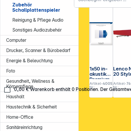
Plattens
für LP´
Zubehör
pieler
00452
Schallplattenspieler
01
Reinigung & Pflege Audio
Sonstiges Audiozubehör
Computer
Drucker, Scanner & Bürobedarf
Energie & Beleuchtung
1x50 in-
Lenco 
Foto
akustik
20 Styl
Premium
Gesundheit, Wellness &
Artikel-
400521
Artikel-
76
LP
Körperpflege
Nr.:
Nr.:
0,00 €
Warenkorb enthält 0 Positionen. Der Gesamtwe
Platten
Coverhül
Haushalt
len
Haustechnik & Sicherheit
Home-Office
Sanitäreinrichtung