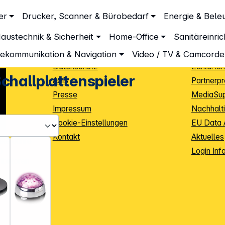
Unternehmen
Inform
er
Drucker, Scanner & Bürobedarf
Energie & Bele
Über DGH
Lieferbe
austechnik & Sicherheit
Home-Office
Sanitäreinri
Unsere Leistungen
Dropship
Beratung
Info Guid
lekommunikation & Navigation
Video / TV & Camcorde
Datenschutz
Zahlarten
challplattenspieler
AGB
Partnerp
Presse
MediaSu
Impressum
Nachhalti
Cookie-Einstellungen
EU Data 
Kontakt
Aktuelles
iele Jahre
Login Inf
0
ibutoren