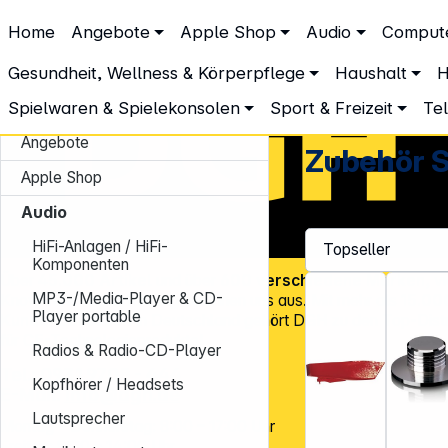
DGH – Partner des Fachhandels
Home
Angebote
Apple Shop
Audio
Comput
Audio
Zubehör Audio
Zubehör Schallplattenspieler
Zubehör Schallplattenspieler
Gesundheit, Wellness & Körperpflege
Haushalt
H
Spielwaren & Spielekonsolen
Sport & Freizeit
Te
Angebote
Zubehör S
Apple Shop
Audio
HiFi-Anlagen / HiFi-
Komponenten
Über
45.000 Artikel
und über
600 verschiedene Marken
, v
MP3-/Media-Player & CD-
Know-how und Erfahrung zeichnen uns aus. Mit mehr als
15.00
Player portable
Kundenadressen
in Deutschland gehört DGH zu den Top-Distr
für CE-Technologieprodukte!
Radios & Radio-CD-Player
Tel.: 0931 9708 - 444
Kopfhörer / Headsets
E-Mail:
info@dgh.de
Lautsprecher
Montag – Donnerstag: 8:00 – 17:00 Uhr
Freitag: 8:00 – 14:00 Uhr