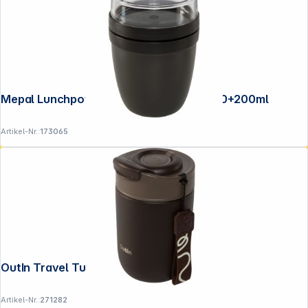
Mepal Lunchpot Ellipse, Nordic Black 500+200ml
Artikel-Nr.:
173065
OutIn Travel Tumbler Terra Brown Cup
Artikel-Nr.:
271282