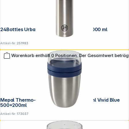
24Bottles Urban Bottle Brushed Steel, 1000 ml
Artikel-Nr.:
251983
Warenkorb enthält 0 Positionen. Der Gesamtwert beträg
**EVP = Empfohlener Verkaufspreis des Herstellers /
Lieferanten zzgl. 19% Mwst.
Alle Preise exkl. gesetzl. Mehrwertsteuer zzgl.
Mepal Thermo-Lunchpot Ellipse Edelstahl Vivid Blue
Versandkosten
.
500+200ml
Artikel-Nr.:
173037