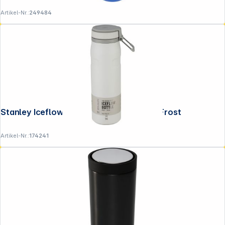
Artikel-Nr.:
249484
Stanley Iceflow Bottle Twist Flip 0,70 L Frost
Artikel-Nr.:
174241