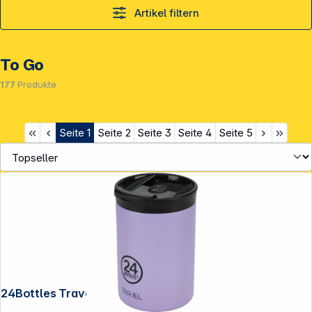
Artikel filtern
To Go
177
Produkte
Seite
1
Seite
2
Seite
3
Seite
4
Seite
5
Service
24Bottles Travel Tumbler Erica 350 ml