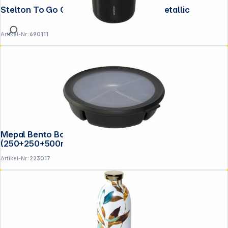
Stelton To Go Click Becher 0,2 l Black Metallic
Artikel-Nr.:
690111
Mepal Bento Bowl Cirqula nordic black
(250+250+500ml)
Artikel-Nr.:
223017