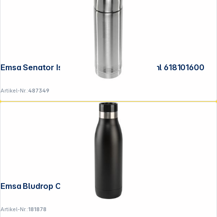
Emsa Senator Isolierflasche 1,0l edelstahl 618101600
Artikel-Nr.:
487349
Emsa Bludrop Color 0,5 L schwarz
Artikel-Nr.:
181878