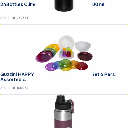
Folgen Sie uns auf
24Bottles Clima Bottle Black Radiance 500 ml
Artikel-Nr.:
252361
Guzzini HAPPY HOUR PIC BOLL Picknick Set 6 Pers.
Assorted c.
Artikel-Nr.:
160087