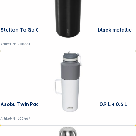
Stelton To Go Click Thermobecher 0,4 l black metallic
Artikel-Nr.:
708661
Asobu Twin Pack Bottle with Mug Weiss, 0.9 L + 0.6 L
Artikel-Nr.:
766467