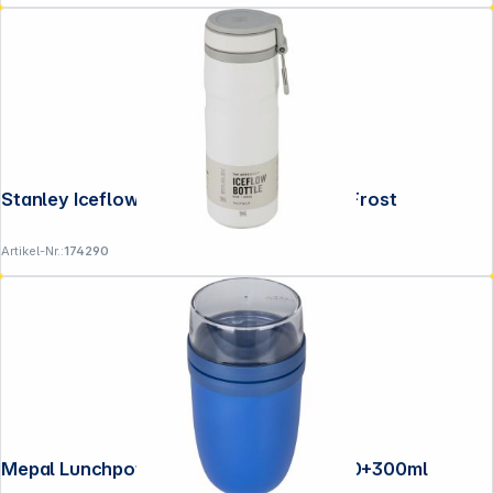
Stanley Iceflow Bottle Twist Flip 0,47 L Frost
Artikel-Nr.:
174290
Mepal Lunchpot Ellipse XL vivid blue, 750+300ml