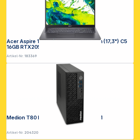
Acer Aspire 17 A17-51GM-59ZC 43,9cm (17,3") C5
16GB RTX2050
Artikel-Nr.:
183369
Copyright © 2001 - 2026 DGH - Alle Rechte vorbehalten.
Medion T80 II CI5 32GB 1TB SSD Win 11
Artikel-Nr.:
204320