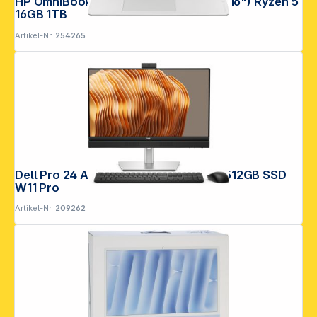
HP OmniBook 3 16-by0656ng 40,6cm (16") Ryzen 5
16GB 1TB
Artikel-Nr.:
254265
Dell Pro 24 All-in-One Plus CU5 16GB 512GB SSD
W11 Pro
Artikel-Nr.:
209262