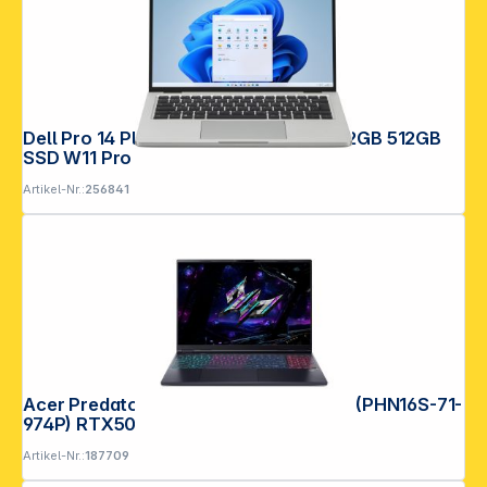
Dell Pro 14 Plus PB14250 CU7-268V 32GB 512GB
SSD W11 Pro
Artikel-Nr.:
256841
Acer Predator Helios Neo 16S AI OLED (PHN16S-71-
974P) RTX5070TI
Artikel-Nr.:
187709