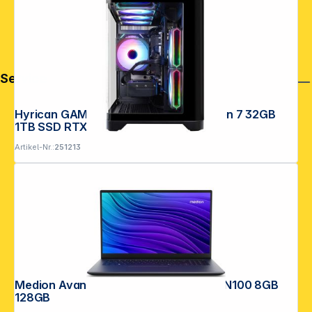
Service
Hyrican GAMEMAX Hype-M 7917 Ryzen 7 32GB
1TB SSD RTX5060 TI
Artikel-Nr.:
251213
Medion Avantum 17E1e 43,9cm (17,3") N100 8GB
128GB