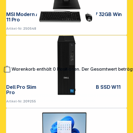
MSI Modern AM273QP 27" (69cm) CU7 32GB Win
11 Pro
Artikel-Nr.:
250548
Warenkorb enthält 0 Positionen. Der Gesamtwert beträg
Dell Pro Slim QCS1250 CU7 16GB 512GB SSD W11
Pro
**EVP = Empfohlener Verkaufspreis des Herstellers /
Lieferanten zzgl. 19% Mwst.
Artikel-Nr.:
209255
Alle Preise exkl. gesetzl. Mehrwertsteuer zzgl.
Versandkosten
.