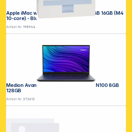
Apple iMac w. Retina 4,5K 24inch 256GB 16GB (M4
10-core) - Blue
Artikel-Nr.:
198944
Medion Avantum 17 E1e 43,9cm (17,3") N100 8GB
128GB
Artikel-Nr.:
272612