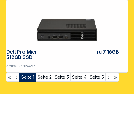
Dell Pro Micro Plus QBM1250 Core Ultra 7 16GB
512GB SSD
Artikel-Nr.:
196697
Seite
1
Seite
2
Seite
3
Seite
4
Seite
5