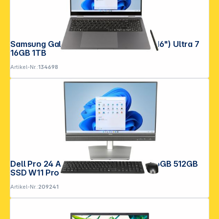
Samsung Galaxy Book5 gray 40,6cm(16") Ultra 7
16GB 1TB
Artikel-Nr.:
134698
Dell Pro 24 All-in-One QC24251 CU5 16GB 512GB
SSD W11 Pro
Artikel-Nr.:
209241