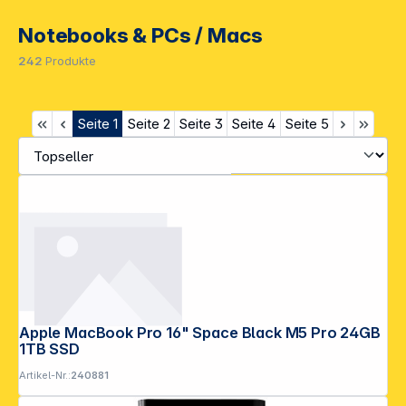
Notebooks & PCs / Macs
242
Produkte
Seite
1
Seite
2
Seite
3
Seite
4
Seite
5
Apple MacBook Pro 16" Space Black M5 Pro 24GB
1TB SSD
Artikel-Nr.:
240881