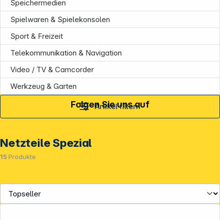
Speichermedien
Spielwaren & Spielekonsolen
Sport & Freizeit
Telekommunikation & Navigation
Video / TV & Camcorder
Werkzeug & Garten
Folgen Sie uns auf
Artikel filtern
Netzteile Spezial
15
Produkte