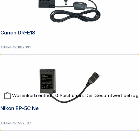
Canon DR-E18
Artikel-Nr.:
882091
Warenkorb enthält 0 Positionen. Der Gesamtwert beträg
Nikon EP-5C Netzadapteranschluss
**EVP = Empfohlener Verkaufspreis des Herstellers /
Lieferanten zzgl. 19% Mwst.
Artikel-Nr.:
559587
Alle Preise exkl. gesetzl. Mehrwertsteuer zzgl.
Versandkosten
.