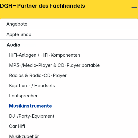
DGH – Partner des Fachhandels
Angebote
Apple Shop
Unternehmen
Audio
HiFi-Anlagen / HiFi-Komponenten
MP3-/Media-Player & CD-Player portable
Radios & Radio-CD-Player
Informationen
Kopfhörer / Headsets
Lautsprecher
Musikinstrumente
DJ-/Party-Equipment
Service
Car Hifi
Musikzubehör