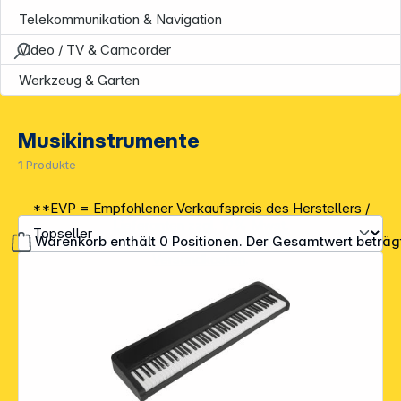
Telekommunikation & Navigation
Video / TV & Camcorder
Werkzeug & Garten
Musikinstrumente
1
Produkte
**EVP = Empfohlener Verkaufspreis des Herstellers /
Lieferanten zzgl. 19% Mwst.
Warenkorb enthält 0 Positionen. Der Gesamtwert beträg
Alle Preise exkl. gesetzl. Mehrwertsteuer zzgl.
Versandkosten
.