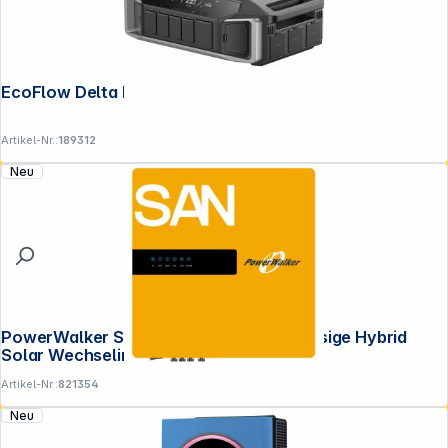
EcoFlow Delta Pro Ultra Inverter
Artikel-Nr.:
189312
Neu
PowerWalker Solar Inverter 10k S 3-phasige Hybrid
Solar Wechselir
Artikel-Nr.:
821354
Neu