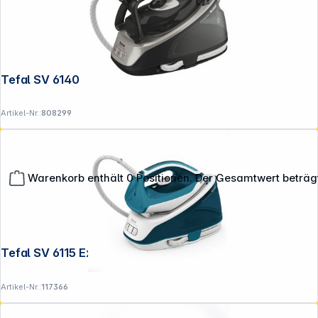
Tefal SV 6140
Artikel-Nr.:
808299
Warenkorb enthält 0 Positionen. Der Gesamtwert beträg
**EVP = Empfohlener Verkaufspreis des Herstellers /
Lieferanten zzgl. 19% Mwst.
Alle Preise exkl. gesetzl. Mehrwertsteuer zzgl.
Versandkosten
.
Tefal SV 6115 Express Easy
Artikel-Nr.:
117366