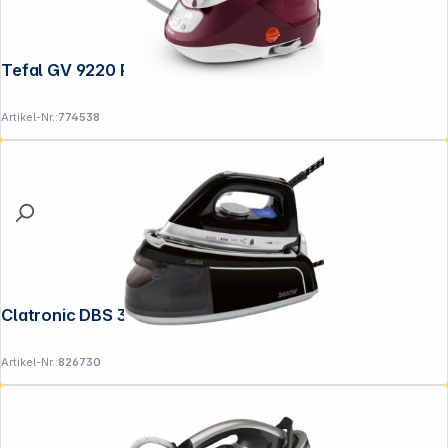
Tefal GV 9220 Pro Express Protect
Artikel-Nr.:
774538
Clatronic DBS 3749 schwarz
Artikel-Nr.:
826730