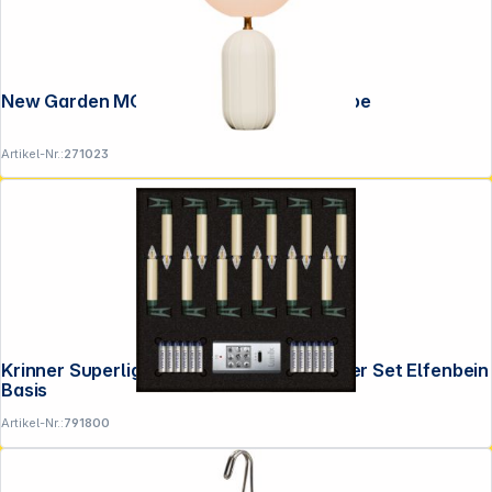
New Garden MONICA 50 beige Tischlampe
Artikel-Nr.:
271023
Krinner Superlight Bavaria Mini Flame 12er Set Elfenbein
Basis
Artikel-Nr.:
791800