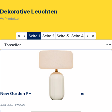
Dekorative Leuchten
94
Produkte
Seite
1
Seite
2
Seite
3
Seite
4
New Garden PHOEBE 40 beige Tischlampe
Artikel-Nr.:
271065