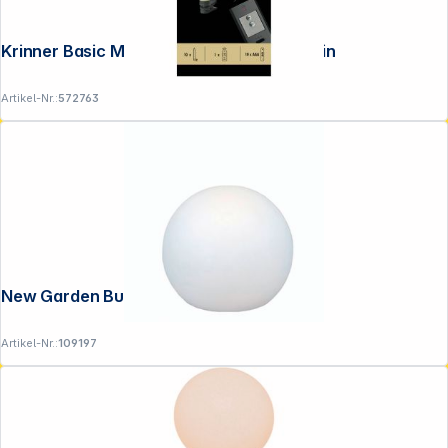
Krinner Basic Mini 10er Basis Set Elfenbein
Artikel-Nr.:
572763
New Garden Buly 60 Cable
Artikel-Nr.:
109197