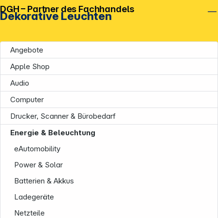
DGH – Partner des Fachhandels
Dekorative Leuchten
Angebote
Apple Shop
Audio
Computer
Drucker, Scanner & Bürobedarf
Energie & Beleuchtung
eAutomobility
Power & Solar
Batterien & Akkus
Ladegeräte
Netzteile