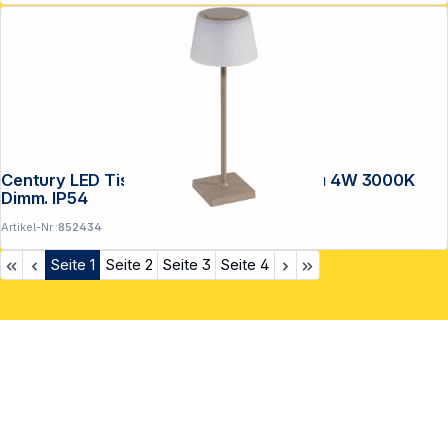
Century LED Tischlampe MARGO tortora 4W 3000K
Dimm. IP54
Artikel-Nr.:
852434
Seite
1
Seite
2
Seite
3
Seite
4