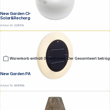
New Garden CHERRY BULB BATTERY
Solar&Recharge,white,warm light
Artikel-Nr.:
228316
Warenkorb enthält 0 Positionen. Der Gesamtwert beträg
New Garden PAPAYA 30 SOLAR
**EVP = Empfohlener Verkaufspreis des Herstellers /
Lieferanten zzgl. 19% Mwst.
Artikel-Nr.:
858986
Alle Preise exkl. gesetzl. Mehrwertsteuer zzgl.
Versandkosten
.