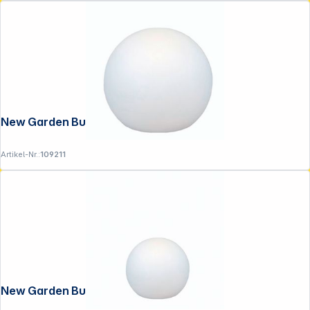
New Garden Buly 80 Cable
Artikel-Nr.:
109211
New Garden Buly 30 Cable white light