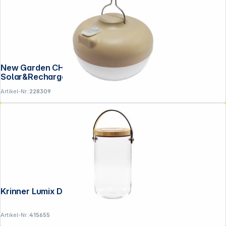
New Garden CHERRY BULB BATTERY
Solar&Rechargeable warm light
Artikel-Nr.:
228309
Krinner Lumix Deco Glass Long
Artikel-Nr.:
415655