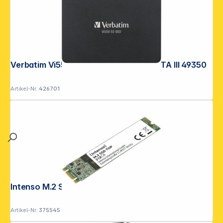
Verbatim Vi550 S3 2,5" SSD 128GB SATA III 49350
Artikel-Nr.:
426701
Intenso M.2 SSD TOP 512GB SATA III
Artikel-Nr.:
375545