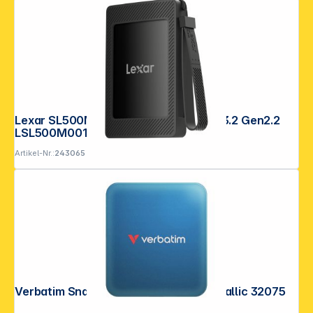
Lexar SL500M External SSD 1TB USB 3.2 Gen2.2
LSL500M001T-RNBNG
Artikel-Nr.:
243065
Verbatim SnapBack SSD 1TB Blau Metallic 32075