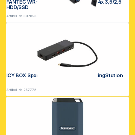
FANTEC WR-C3141-12G Backplane für 4x 3,5/2,5
HDD/SSD
Artikel-Nr.:
807858
ICY BOX Spade Dock 4038 7-in-1 DockingStation
Artikel-Nr.:
257772