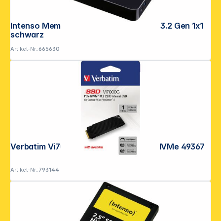
Intenso Memory Center 4TB 3,5" USB 3.2 Gen 1x1
schwarz
Artikel-Nr.:
665630
Verbatim Vi7000G M.2 SSD 1TB PCIe NVMe 49367
Artikel-Nr.:
793144