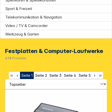
Spielwaren & Spielekonsolen
Sport & Freizeit
Telekommunikation & Navigation
Video / TV & Camcorder
Werkzeug & Garten
Festplatten & Computer-Laufwerke
478
Produkte
Seite
1
Seite
2
Seite
3
Seite
4
Seite
5