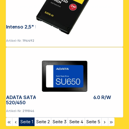
Copyright © 2001 - 2026 DGH - Alle Rechte vorbehalten.
Intenso 2,5" SSD HIGH 240GB SATA III
Artikel-Nr.:
196492
ADATA SATA SSD SU650 2TB SATA III 6.0 R/W
520/450
Artikel-Nr.:
219846
Seite
1
Seite
2
Seite
3
Seite
4
Seite
5