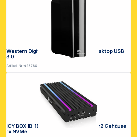
Western Digital WD Elements 10TB Desktop USB
3.0
Artikel-Nr.:
428780
ICY BOX IB-1824ML-C31 USB-C 3.2 Gen2 Gehäuse
1x NVMe