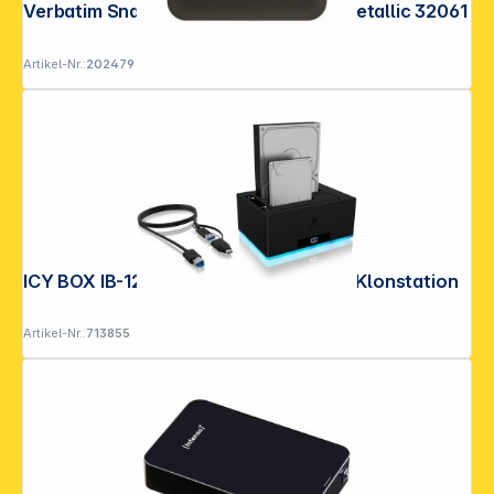
**EVP = Empfohlener Verkaufspreis des Herstellers /
Verbatim SnapBack SSD 1TB Mokka Metallic 32061
Lieferanten zzgl. 19% Mwst.
Alle Preise exkl. gesetzl. Mehrwertsteuer zzgl.
Artikel-Nr.:
202479
Versandkosten
.
ICY BOX IB-127CL-U3 2 Bay Docking & Klonstation
Artikel-Nr.:
713855