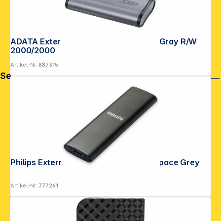
ADATA Externe SSD SE880 1TB ELITE Gray R/W
2000/2000
Artikel-Nr.:
887315
Service
Philips Externe SSD 1TB Ultra Speed Space Grey
Artikel-Nr.:
777261