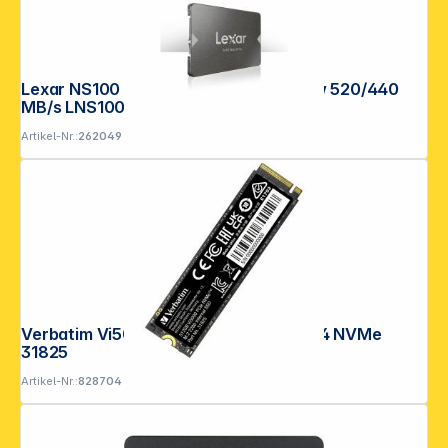
Lexar NS100 2,5" SATA TLC 128GB r/w 520/440
MB/s LNS100-128RB
Artikel-Nr.:
262049
Verbatim Vi5000 M.2 SSD 512GB PCIe4 NVMe
31825
Artikel-Nr.:
828704