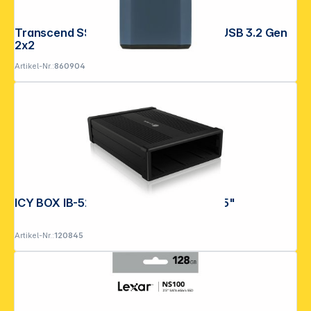
Transcend SSD ESD410C 4TB USB-C USB 3.2 Gen
2x2
Artikel-Nr.:
860904
ICY BOX IB-525-U3 Gehäuse für 1x 5,25"
Artikel-Nr.:
120845