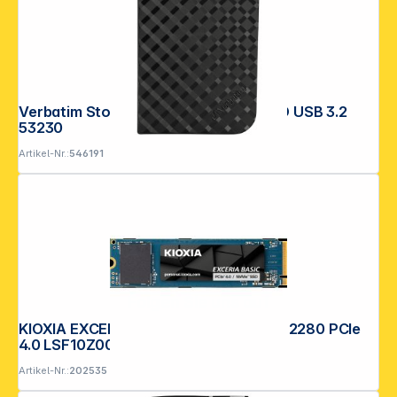
Verbatim Store n Go 1TB Portable SSD USB 3.2
53230
Artikel-Nr.:
546191
Folgen Sie uns auf
KIOXIA EXCERIA BASIC NVMe 2TB M.2 2280 PCIe
4.0 LSF10Z002TG8
Artikel-Nr.:
202535