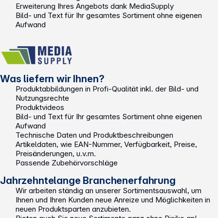
Erweiterung Ihres Angebots dank MediaSupply
**EVP = Empfohlener Verkaufspreis des Herstellers /
Bild- und Text für Ihr gesamtes Sortiment ohne eigenen
Lieferanten zzgl. 19% Mwst.
Aufwand
Alle Preise exkl. gesetzl. Mehrwertsteuer zzgl.
Versandkosten
.
Was liefern wir Ihnen?
Produktabbildungen in Profi-Qualität inkl. der Bild- und
Nutzungsrechte
Produktvideos
Bild- und Text für Ihr gesamtes Sortiment ohne eigenen
Aufwand
Technische Daten und Produktbeschreibungen
Artikeldaten, wie EAN-Nummer, Verfügbarkeit, Preise,
Preisänderungen, u.v.m.
Passende Zubehörvorschläge
Jahrzehntelange Branchenerfahrung
Wir arbeiten ständig an unserer Sortimentsauswahl, um
Ihnen und Ihren Kunden neue Anreize und Möglichkeiten in
neuen Produktsparten anzubieten.