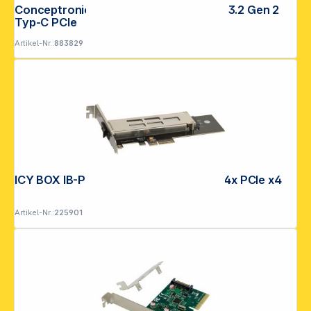
Conceptronic EMRICK08G 2-Port USB 3.2 Gen 2
Typ-C PCIe
Artikel-Nr.:
883829
ICY BOX IB-PCI2019-M2 1x M2 PCIe zu 4x PCIe x4
Artikel-Nr.:
225901