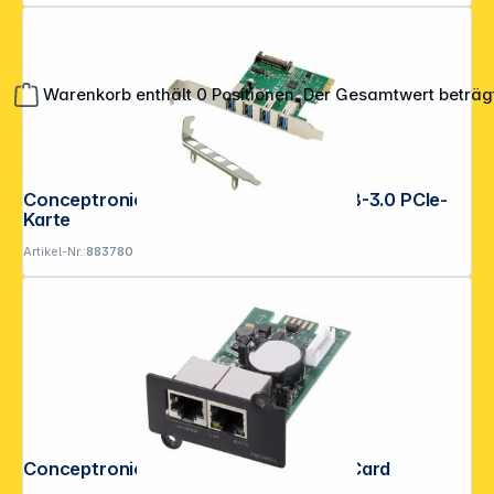
Warenkorb enthält 0 Positionen. Der Gesamtwert beträg
**EVP = Empfohlener Verkaufspreis des Herstellers /
Lieferanten zzgl. 19% Mwst.
Conceptronic EMRICK02G 4-Port-USB-3.0 PCIe-
Alle Preise exkl. gesetzl. Mehrwertsteuer zzgl.
Karte
Versandkosten
.
Artikel-Nr.:
883780
Conceptronic Network Management Card