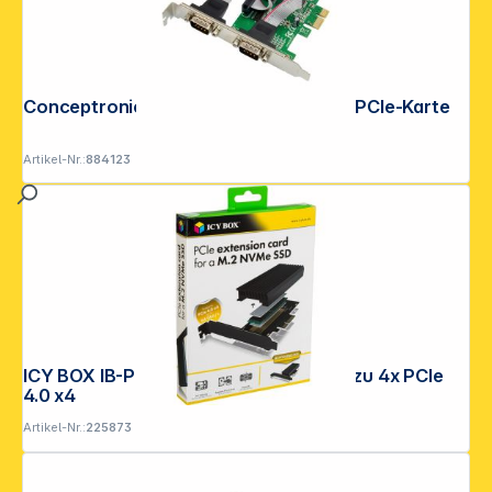
Conceptronic SRC01G Serielle 2-Port PCIe-Karte
Artikel-Nr.:
884123
ICY BOX IB-PCI214M2-HSL 1x M2 PCIe zu 4x PCIe
4.0 x4
Artikel-Nr.:
225873