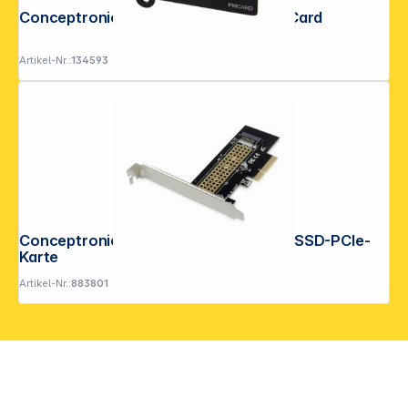
Conceptronic Network Management Card
Artikel-Nr.:
134593
Conceptronic EMRICK05B M.2-NVMe-SSD-PCIe-
Karte
Artikel-Nr.:
883801