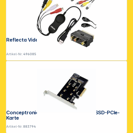
Reflecta VideoCapture Set USB
Artikel-Nr.:
496085
Folgen Sie uns auf
Conceptronic EMRICK04B 2-in-1-M.2-SSD-PCIe-
Karte
Artikel-Nr.:
883794