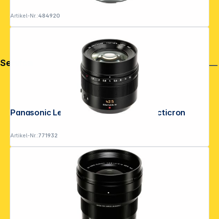
Artikel-Nr.:
484920
Service
Panasonic Leica DG 1,2/42,5 ASPH Nocticron
Artikel-Nr.:
771932