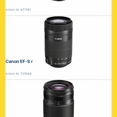
Artikel-Nr.:
471781
Canon EF-S 4,0-5,6/55-250 IS STM
Artikel-Nr.:
723345