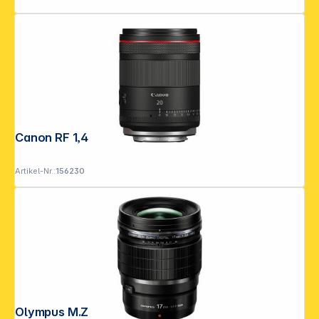
Canon RF 1,4/20 L VCM
Artikel-Nr.:
156230
Olympus M.Zuiko D 1,2/17 ED Pro