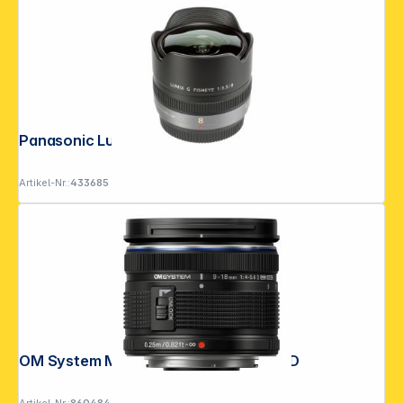
Panasonic Lumix G 3,5/8 Fisheye
Artikel-Nr.:
433685
OM System M.Zuiko D 4,0-5,6/9-18 II ED