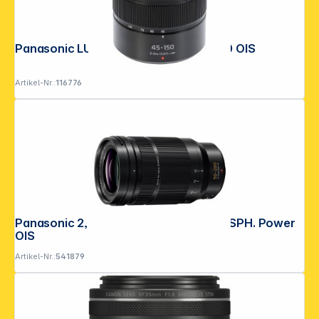
Panasonic LUMIX Vario 4,0-5,6/45-150 OIS
Artikel-Nr.:
116776
Panasonic 2,8-4,0/50-200 DG Leica ASPH. Power
OIS
Artikel-Nr.:
541879