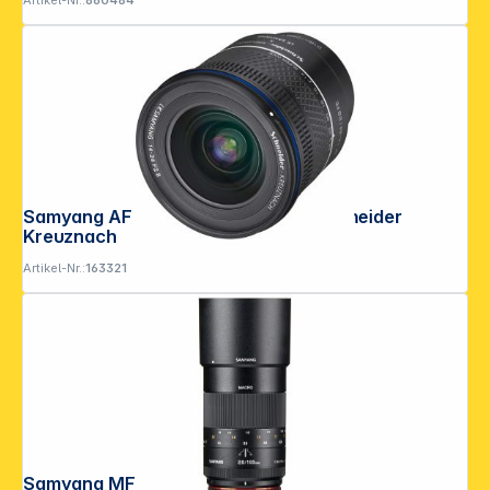
Artikel-Nr.:
860484
Samyang AF 2,8/14-24 FE Sony E Schneider
Kreuznach
Artikel-Nr.:
163321
Copyright © 2001 - 2026 DGH - Alle Rechte vorbehalten.
Samyang MF 2,8/100 Makro MFT