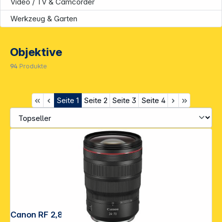
Video / TV & Camcorder
Werkzeug & Garten
Objektive
94
Produkte
Seite
1
Seite
2
Seite
3
Seite
4
Canon RF 2,8/24-70 L IS USM