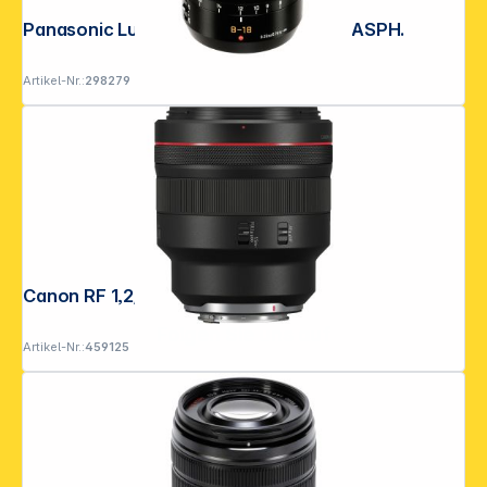
Panasonic Lumix G 2,8-4,0/8-18 Leica ASPH.
Artikel-Nr.:
298279
Canon RF 1,2/85 L USM
Folgen Sie uns auf
Artikel-Nr.:
459125