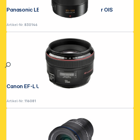
Panasonic LEICA DG 2,8/35-100 Power OIS
Artikel-Nr.:
830146
Canon EF-L USM 1,2/50
Artikel-Nr.:
116081