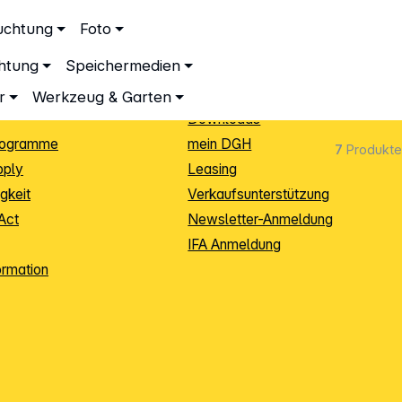
ationen
Service
uchtung
Foto
dingungen
Neukunden-Anmeldung
chtung
Speichermedien
ping
Sendungsverfolgung
e
Warenrücksendung (RMA)
r
Werkzeug & Garten
Downloads
rogramme
mein DGH
7
Produkte
pply
Leasing
gkeit
Verkaufsunterstützung
Act
Newsletter-Anmeldung
IFA Anmeldung
ormation