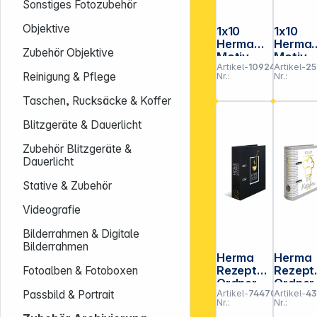
Sonstiges Fotozubehör
Objektive
1x10
1x10
Herma
Herma
Zubehör Objektive
Motiv-
Motiv-
Artikel-
109244
Artikel-
25
Ordner
Ordner
Reinigung & Pflege
Nr.:
Nr.:
Städte
DIN A4
DIN A4
Lieblin
Taschen, Rucksäcke & Koffer
7169
iere
20096
Blitzgeräte & Dauerlicht
Zubehör Blitzgeräte &
Dauerlicht
Stative & Zubehör
Videografie
Bilderrahmen & Digitale
Bilderrahmen
Herma
Herma
Rezepte-
Rezept
Fotoalben & Fotoboxen
Ordner
Ordner
Artikel-
744704
Artikel-
43
Passbild & Portrait
schwarz
"Star o
Nr.:
Nr.:
Home
the