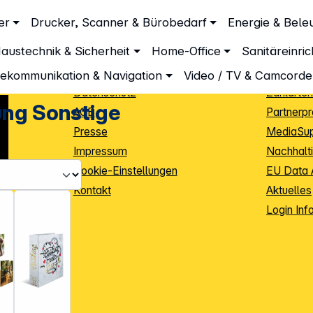
Unternehmen
Inform
er
Drucker, Scanner & Bürobedarf
Energie & Bele
Über DGH
Lieferbe
austechnik & Sicherheit
Home-Office
Sanitäreinri
Unsere Leistungen
Dropship
Beratung
Info Guid
lekommunikation & Navigation
Video / TV & Camcorde
Datenschutz
Zahlarten
ung Sonstige
AGB
Partnerp
Presse
MediaSu
Impressum
Nachhalti
Cookie-Einstellungen
EU Data 
Kontakt
Aktuelles
iele Jahre
Login Inf
0
ibutoren