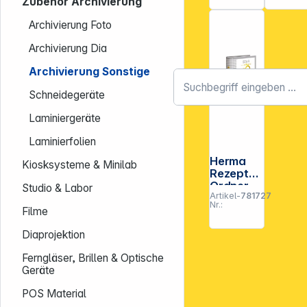
Zubehör Archivierung
Cooking
Kitche
DIN A4
DIN A5
Archivierung Foto
19668
15416
Archivierung Dia
Archivierung Sonstige
Schneidegeräte
Laminiergeräte
Laminierfolien
Herma
Kiosksysteme & Minilab
Rezepte-
Ordner
Studio & Labor
Artikel-
781727
Star of
Nr.:
the
Filme
Kitchen
DIN A4
Diaprojektion
19662
Ferngläser, Brillen & Optische
Geräte
POS Material