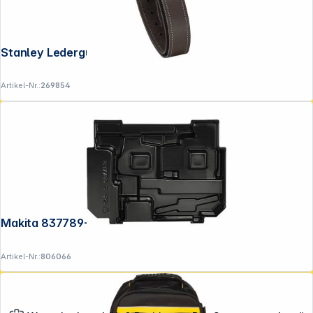
Stanley Lederguertel
Artikel-Nr.:
269854
Makita 837789-5 Tiefziehteil f. MAKPAC
Artikel-Nr.:
806066