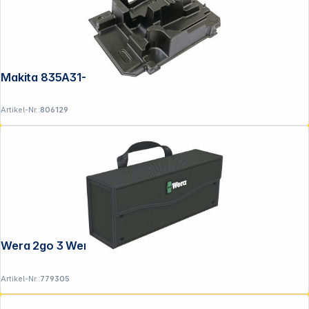
Makita 835A31-4 Tiefziehteil f. MAKPAC
Artikel-Nr.:
806129
Wera 2go 3 Werkzeug-Box
Artikel-Nr.:
779305