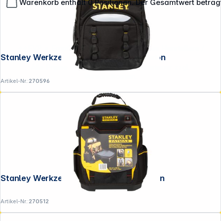
Warenkorb enthält 0 Positionen. Der Gesamtwert beträg
**EVP = Empfohlener Verkaufspreis des Herstellers /
Stanley Werkzeugrucksack Stanley Nylon
Lieferanten zzgl. 19% Mwst.
Alle Preise exkl. gesetzl. Mehrwertsteuer zzgl.
Versandkosten
.
Artikel-Nr.:
270596
Stanley Werkzeugrucksack FatMax Nylon
Artikel-Nr.:
270512