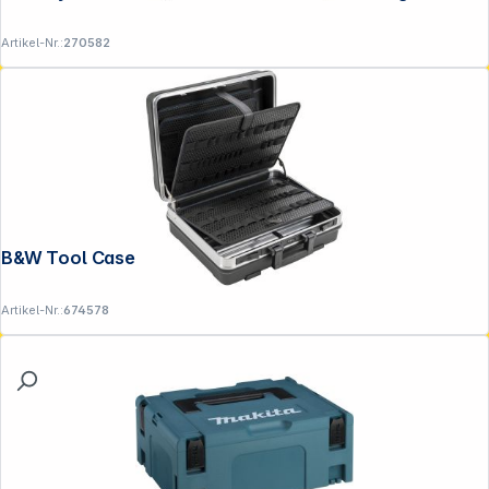
Artikel-Nr.:
270582
B&W Tool Case ABS.281.L base loop
Artikel-Nr.:
674578