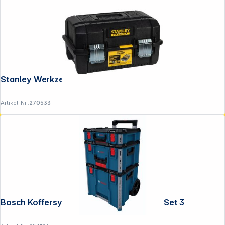
Stanley Werkzeugbox FatMax
Artikel-Nr.:
270533
Bosch Koffersystem L-BOXX Contractor Set 3