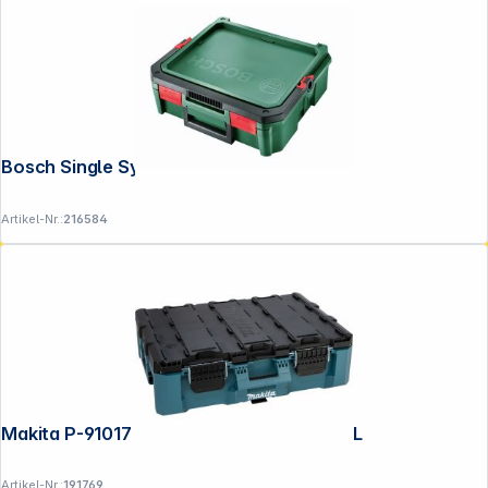
Bosch Single SystemBox Gr. S
Artikel-Nr.:
216584
Makita P-91017 MAKTRAK Werkzeugbox L
Artikel-Nr.:
191769