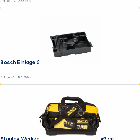
Artikel-Nr.:
253194
Copyright © 2001 - 2026 DGH - Alle Rechte vorbehalten.
Bosch Einlage GST 160/140 0
Artikel-Nr.:
847555
Stanley Werkzeugtasche FatMax Nylon 49cm