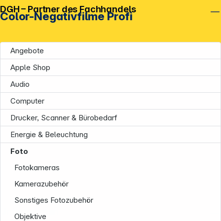
DGH – Partner des Fachhandels
Color-Negativfilme Profi
Angebote
Apple Shop
Audio
Computer
Drucker, Scanner & Bürobedarf
Energie & Beleuchtung
Foto
Fotokameras
Kamerazubehör
Sonstiges Fotozubehör
Unternehmen
Objektive