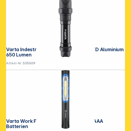
Varta Indestructible F30 Pro 6 Watt LED Aluminium
650 Lumen
Artikel-Nr.:
535509
Varta Work Flex Pocket Light inkl. 3 x AAA
Batterien