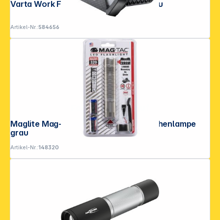
Varta Work Flex Stadium Light mit Akku
Artikel-Nr.:
584656
Folgen Sie uns auf
Maglite Mag-Tac crowned bezel Taschenlampe
grau
Artikel-Nr.:
148320