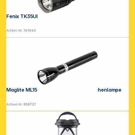
Fenix TK35UE V2.0 Taschenlampe
Artikel-Nr.:
767643
Maglite ML150LR akkubetriebene Taschenlampe
Artikel-Nr.:
858727