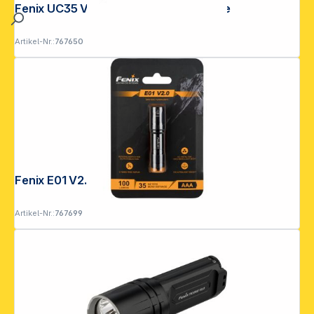
Fenix UC35 V2.0 960 lm Taschenlampe
Artikel-Nr.:
767650
Fenix E01 V2.0 100 lm Taschenlampe
Artikel-Nr.:
767699