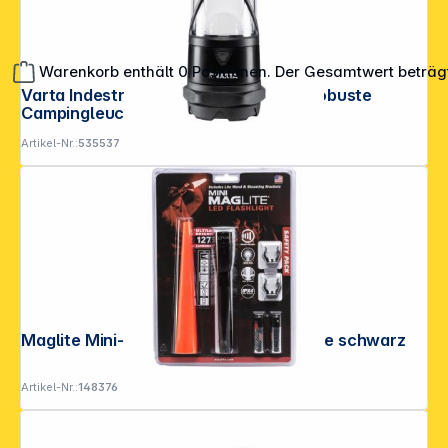
Warenkorb enthält 0 Positionen. Der Gesamtwert beträg
Varta Indestructible L30 Pro extrem robuste
Campingleuchte
Artikel-Nr.:
535537
**EVP = Empfohlener Verkaufspreis des Herstellers /
Lieferanten zzgl. 19% Mwst.
Alle Preise exkl. gesetzl. Mehrwertsteuer zzgl.
Versandkosten
.
Maglite Mini-LED 2AA Sicherheitslampe schwarz
Artikel-Nr.:
148376