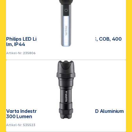
Philips LED Light Taschenlampe USB-C, COB, 400
lm, IP44
Artikel-Nr.:
235806
Varta Indestructible F10 Pro 6 Watt LED Aluminium
300 Lumen
Artikel-Nr.:
535523