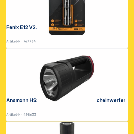
Fenix E12 V2.0 160 lm Taschenlampe
Artikel-Nr.:
767734
Ansmann HS20R Pro LED-Profi-Handscheinwerfer
Artikel-Nr.:
498633