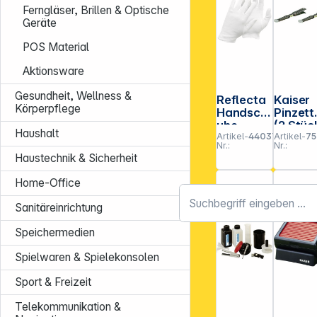
Ferngläser, Brillen & Optische
Geräte
POS Material
Aktionsware
Gesundheit, Wellness &
Reflecta
Kaiser
Körperpflege
Handsch
Pinzett
uhe
(2 Stüc
Haushalt
Artikel-
440379
Artikel-
75
Baumwol
4067
Nr.:
Nr.:
le
Haustechnik & Sicherheit
Home-Office
Sanitäreinrichtung
Speichermedien
Spielwaren & Spielekonsolen
Sport & Freizeit
Telekommunikation &