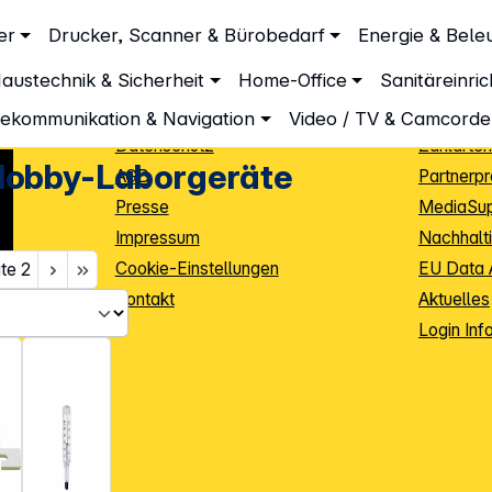
Unternehmen
Inform
er
Drucker, Scanner & Bürobedarf
Energie & Bele
Über DGH
Lieferbe
austechnik & Sicherheit
Home-Office
Sanitäreinri
Unsere Leistungen
Dropship
Beratung
Info Guid
lekommunikation & Navigation
Video / TV & Camcorde
Datenschutz
Zahlarten
Hobby-Laborgeräte
AGB
Partnerp
Presse
MediaSu
Impressum
Nachhalti
Cookie-Einstellungen
EU Data 
ite
2
Kontakt
Aktuelles
iele Jahre
Login Inf
0
ibutoren