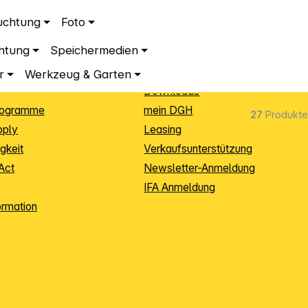
ationen
Service
uchtung
Foto
dingungen
Neukunden-Anmeldung
chtung
Speichermedien
ping
Sendungsverfolgung
e
Warenrücksendung (RMA)
r
Werkzeug & Garten
Downloads
rogramme
mein DGH
27
Produkte
pply
Leasing
gkeit
Verkaufsunterstützung
Act
Newsletter-Anmeldung
IFA Anmeldung
ormation