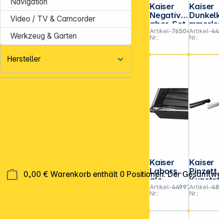
Navigation
Kaiser
Kaiser
Negativl
Dunkel
Video / TV & Camcorder
abor-Set
mmerle
Artikel-
765040
Artikel-
4
4299
hte 40
Werkzeug & Garten
Nr.:
Nr.:
Hersteller
Kaiser
Kaiser
Laborsch
Pinzett
0,00 €
Warenkorb enthält 0 Positionen. Der Gesamtwe
ale
Kunsts
Artikel-
449979
Artikel-
48
30x40
ff 2 St
Nr.:
Nr.:
schwarz
4062
4172