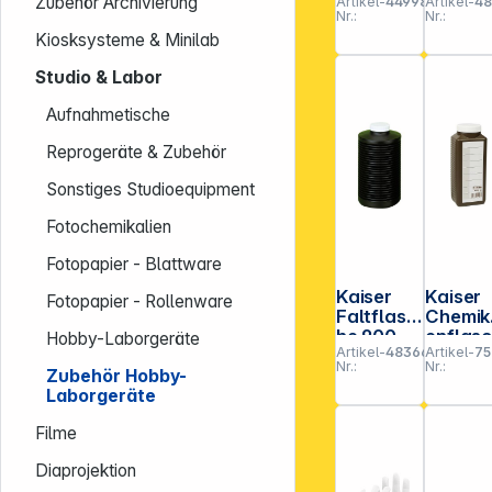
Zubehör Archivierung
Artikel-
449986
Artikel-
4
30x40
"digita
Nr.:
Nr.:
rot 4173
4216
Kiosksysteme & Minilab
Studio & Labor
Aufnahmetische
Reprogeräte & Zubehör
Sonstiges Studioequipment
Fotochemikalien
Fotopapier - Blattware
Kaiser
Kaiser
Fotopapier - Rollenware
Faltflasc
Chemik
he 900-
enflas
Hobby-Laborgeräte
Artikel-
483669
Artikel-
75
2000 ml
e 1000
Nr.:
Nr.:
4199
braun
Zubehör Hobby-
4193
Laborgeräte
Filme
Diaprojektion