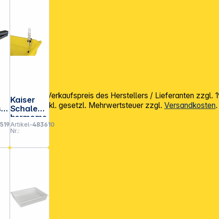
mpfohlener Verkaufspreis des Herstellers / Lieferanten zzgl.
Kaiser
Alle Preise exkl. gesetzl. Mehrwertsteuer zzgl.
Versandkosten
.
tr
Schalent
hermome
5194
Artikel-
483610
ter 4083
Nr.: