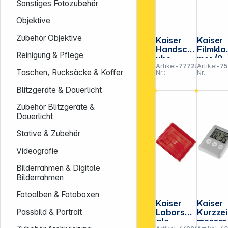
Sonstiges Fotozubehör
Objektive
Zubehör Objektive
Kaiser
Kaiser
Handsch
Filmkl
Reinigung & Pflege
uhe
mer (2
Artikel-
777282
Artikel-
75
Baumwol
Stück)
Taschen, Rucksäcke & Koffer
Nr.:
Nr.:
le Größe
4117
L
Blitzgeräte & Dauerlicht
Zubehör Blitzgeräte &
Dauerlicht
Stative & Zubehör
Videografie
Bilderrahmen & Digitale
Bilderrahmen
Fotoalben & Fotoboxen
Kaiser
Kaiser
Laborsch
Kurzzei
Passbild & Portrait
ale
messer