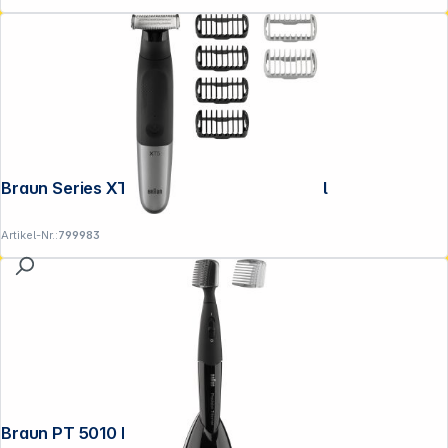
Braun Series XT 5200 Face+Body+Travel
Artikel-Nr.:
799983
Braun PT 5010 PrecisionTrimmer