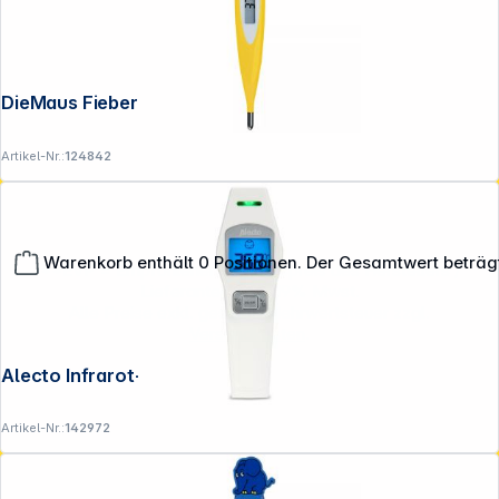
DieMaus Fieberthermometer Ente
Artikel-Nr.:
124842
Warenkorb enthält 0 Positionen. Der Gesamtwert beträg
**EVP = Empfohlener Verkaufspreis des Herstellers /
Lieferanten zzgl. 19% Mwst.
Alle Preise exkl. gesetzl. Mehrwertsteuer zzgl.
Versandkosten
.
Alecto Infrarot-Stirnthermometer weiß
Artikel-Nr.:
142972