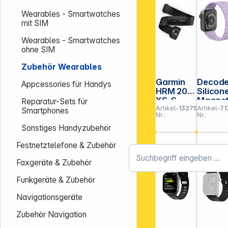
Wearables - Smartwatches
mit SIM
Wearables - Smartwatches
ohne SIM
Zubehör Wearables
Garmin
Decod
Appcessories für Handys
HRM 200
Silicon
XS-S
Magne
Reparatur-Sets für
Artikel-
132759
Artikel-
71
Tracti
Smartphones
Nr.:
Nr.:
Strap
LITE
Sonstiges Handyzubehör
38/40/4
Festnetztelefone & Zubehör
42mm
Lavend
Faxgeräte & Zubehör
Funkgeräte & Zubehör
Navigationsgeräte
Zubehör Navigation