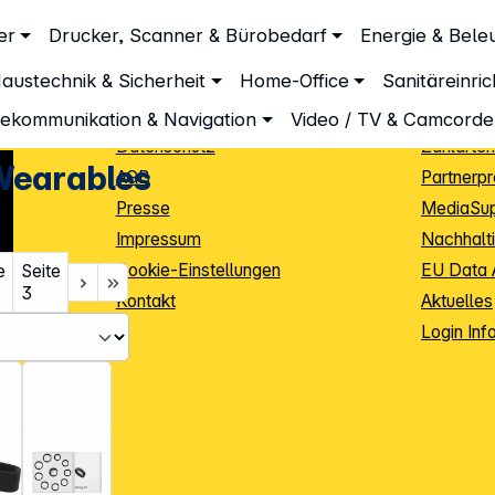
Unternehmen
Inform
er
Drucker, Scanner & Bürobedarf
Energie & Bele
Wearables
Über DGH
Lieferbe
austechnik & Sicherheit
Home-Office
Sanitäreinri
Unsere Leistungen
Dropship
Beratung
Info Guid
lekommunikation & Navigation
Video / TV & Camcorde
Datenschutz
Zahlarten
Wearables
AGB
Partnerp
Presse
MediaSu
Impressum
Nachhalti
Cookie-Einstellungen
EU Data 
e
Seite
3
Kontakt
Aktuelles
iele Jahre
Login Inf
0
ibutoren