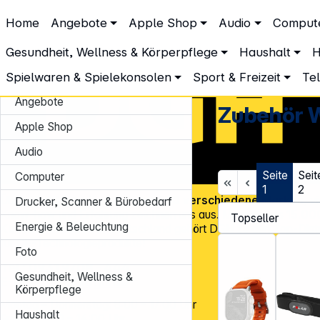
DGH – Partner des Fachhandels
Home
Angebote
Apple Shop
Audio
Comput
Telekommunikation & Navigation
Zubehör Handys
Zubehör 
Zubehör Wearables
Gesundheit, Wellness & Körperpflege
Haushalt
H
Spielwaren & Spielekonsolen
Sport & Freizeit
Te
Angebote
Zubehör 
Apple Shop
Audio
Seite
Seit
Computer
1
2
Über
45.000 Artikel
und über
600 verschiedene Marken
, v
Drucker, Scanner & Bürobedarf
Know-how und Erfahrung zeichnen uns aus. Mit mehr als
15.00
Energie & Beleuchtung
Kundenadressen
in Deutschland gehört DGH zu den Top-Distr
für CE-Technologieprodukte!
Foto
Tel.: 0931 9708 - 444
Gesundheit, Wellness &
E-Mail:
info@dgh.de
Körperpflege
Montag – Donnerstag: 8:00 – 17:00 Uhr
Haushalt
Freitag: 8:00 – 14:00 Uhr