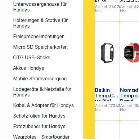
M-XL
Stainle
Unterwassergehäuse für
Artikel-
260768
Artikel-
6
Steel
Handys
Nr.:
Nr.:
Graphi
black 
Halterungen & Stative für
42/44/
Handys
/49mm
Freisprecheinrichtungen
Micro SD Speicherkarten
OTG USB-Sticks
Akkus Handys
Mobile Stromversorgung
Ladegeräte & Netzteile für
Belkin
Nomad
Handys
Temp.Cur
Tempo
ve 2in1
Band
Kabel & Adapter für Handys
Artikel-
173436
Artikel-
18
360 antib
46mm
Nr.:
Nr.:
Displ.App
Coral
Schutzfolien für Handys
le Watch
10, 42mm
Fotozubehör für Handys
schw.
Wearables - Smartbänder