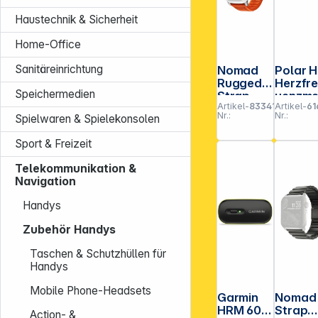
Haustechnik & Sicherheit
Home-Office
Sanitäreinrichtung
Nomad
Polar 
Rugged
Herzfr
Speichermedien
Strap
uenzm
Artikel-
833415
Artikel-
61
Ultra
ser
Nr.:
Nr.:
Spielwaren & Spielekonsolen
Orange
schwar
Connect
XS-S
Sport & Freizeit
or Silver
42/44/45
Telekommunikation &
/49mm
Navigation
Handys
Zubehör Handys
Taschen & Schutzhüllen für
Handys
Mobile Phone-Headsets
Garmin
Nomad
HRM 600
Strap
Action- &