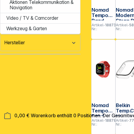
Aktionen Telekommunikation &
Navigation
Nomad
Nomad
Tempo
Moder
Video / TV & Camcorder
Band
Strap B
Artikel-
188731
Artikel-
58
46mm
Actv Lt
Werkzeug & Garten
Nr.:
Nr.:
Black
Connec
Blk
42/44/
Hersteller
/49 Pr
Nomad
Belkin
Tempo
Temp.C
0,00 €
Warenkorb enthält 0 Positionen. Der Gesamtwe
Band
ve
Artikel-
188780
Artikel-
77
42mm
Displa
Nr.:
Nr.:
Coral
ch.360
Apple