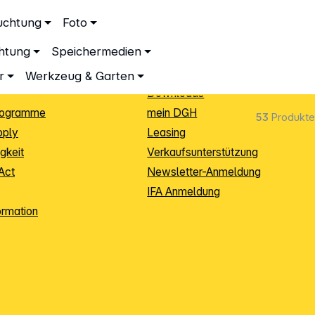
ationen
Service
uchtung
Foto
dingungen
Neukunden-Anmeldung
chtung
Speichermedien
ping
Sendungsverfolgung
e
Warenrücksendung (RMA)
r
Werkzeug & Garten
Downloads
rogramme
mein DGH
53
Produkte
pply
Leasing
gkeit
Verkaufsunterstützung
Act
Newsletter-Anmeldung
IFA Anmeldung
ormation