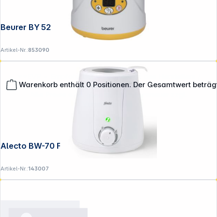
Beurer BY 52
Artikel-Nr.:
853090
**EVP = Empfohlener Verkaufspreis des Herstellers /
Warenkorb enthält 0 Positionen. Der Gesamtwert beträg
Lieferanten zzgl. 19% Mwst.
Alle Preise exkl. gesetzl. Mehrwertsteuer zzgl.
Versandkosten
.
Alecto BW-70 Flaschenwärmer weiß
Artikel-Nr.:
143007