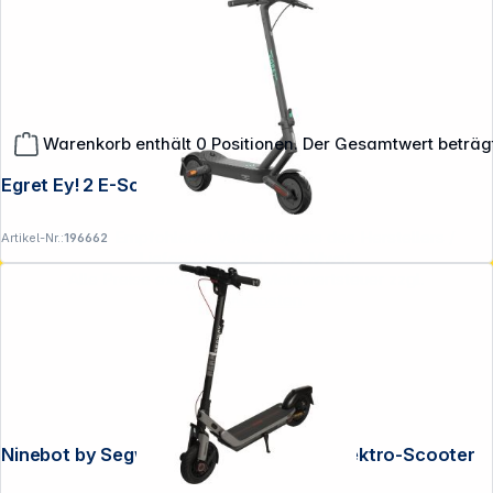
Warenkorb enthält 0 Positionen. Der Gesamtwert beträg
Egret Ey! 2 E-Scooter
**EVP = Empfohlener Verkaufspreis des Herstellers /
Artikel-Nr.:
196662
Lieferanten zzgl. 19% Mwst.
Alle Preise exkl. gesetzl. Mehrwertsteuer zzgl.
Versandkosten
.
Ninebot by Segway KickScooter E3 D Elektro-Scooter