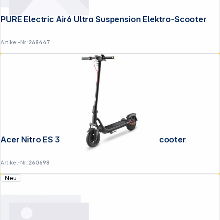
PURE Electric Air6 Ultra Suspension Elektro-Scooter
Service
Artikel-Nr.:
268447
Acer Nitro ES 3 Select NES033 Elektro-Scooter
Artikel-Nr.:
260698
Neu