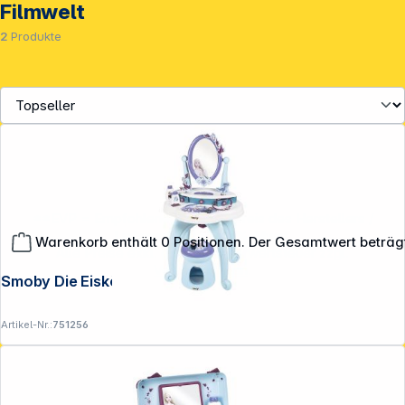
Filmwelt
2
Produkte
**EVP = Empfohlener Verkaufspreis des Herstellers /
Lieferanten zzgl. 19% Mwst.
Warenkorb enthält 0 Positionen. Der Gesamtwert beträg
Alle Preise exkl. gesetzl. Mehrwertsteuer zzgl.
Versandkosten
.
Smoby Die Eiskönigin Frisiersalon
Artikel-Nr.:
751256