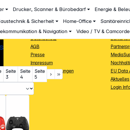
Unternehmen
Inform
er
Drucker, Scanner & Bürobedarf
Energie & Bele
Über DGH
Lieferbe
austechnik & Sicherheit
Home-Office
Sanitäreinri
Unsere Leistungen
Dropship
Beratung
Info Guid
lekommunikation & Navigation
Video / TV & Camcorde
Datenschutz
Zahlarten
s
AGB
Partnerp
Presse
MediaSu
Impressum
Nachhalti
Cookie-Einstellungen
EU Data 
e
Seite
Seite
Seite
3
4
5
Kontakt
Aktuelles
iele Jahre
Login Inf
0
ibutoren