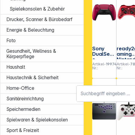
Spielekonsolen & Zubehör
Drucker, Scanner & Bürobedarf
Energie & Beleuchtung
Foto
Sony
ready2
Gesundheit, Wellness &
DualSens
aming
Körperpflege
e
Ninten
Artikel-
199742
Artikel-
7
Wireless
Switch
Haushalt
Nr.:
Nr.:
Controlle
Pro Pa
r PS5
X-LED
Haustechnik & Sicherheit
cosmic
Edition
red
Home-Office
Sanitäreinrichtung
Speichermedien
Spielwaren & Spielekonsolen
Sport & Freizeit