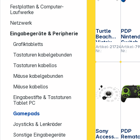
Festplatten & Computer-
Laufwerke
Netzwerk
Turtle
PDP
Eingabegeräte & Peripherie
Beach
Ninten
Victrix
Switch
Grafiktabletts
Artikel-
217249
Artikel-
79
Pro BFG
Control
Nr.:
Nr.:
Reloaded
r Super
Tastaturen kabelgebunden
Wireless
Mario
für PS
Tastaturen kabellos
Weiß
Mäuse kabelgebunden
Mäuse kabellos
Eingabestifte & Tastaturen
Tablet PC
Gamepads
Joysticks & Lenkräder
Sony
PDP
Sonstige Eingabegeräte
Access
Remat