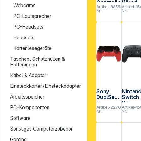
Controlle
Wired
Webcams
Artikel-
865930
Artikel-
15
r PS
Control
Nr.:
Nr.:
white
r NS 1U
PC-Lautsprecher
PC-Headsets
Headsets
Kartenlesegeräte
Taschen, Schutzhüllen &
Halterungen
Kabel & Adapter
Einsteckkarten/Einsteckadapter
Sony
Ninten
DualSens
Switch 
Arbeitsspeicher
e
Pro
PC-Komponenten
Artikel-
227021
Artikel-
16
Wireless
Control
Nr.:
Nr.:
Controlle
r
Software
r PS5
Techno
Sonstiges Computerzubehör
Red
Gaming