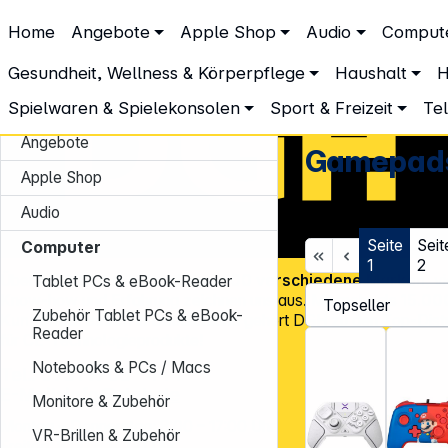
DGH – Partner des Fachhandels
Home
Angebote
Apple Shop
Audio
Comput
Computer
Eingabegeräte & Peripherie
Gamepads
Gamepads
Gesundheit, Wellness & Körperpflege
Haushalt
H
Spielwaren & Spielekonsolen
Sport & Freizeit
Te
Angebote
Gamepad
Apple Shop
Audio
Seite
Seit
Computer
1
2
Über
45.000 Artikel
und über
600 verschiedene Marken
, v
Tablet PCs & eBook-Reader
Know-how und Erfahrung zeichnen uns aus. Mit mehr als
15.00
Zubehör Tablet PCs & eBook-
Kundenadressen
in Deutschland gehört DGH zu den Top-Distr
Reader
für CE-Technologieprodukte!
Notebooks & PCs / Macs
Tel.: 0931 9708 - 444
E-Mail:
info@dgh.de
Monitore & Zubehör
Montag – Donnerstag: 8:00 – 17:00 Uhr
VR-Brillen & Zubehör
Freitag: 8:00 – 14:00 Uhr