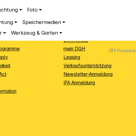
ationen
Service
uchtung
Foto
dingungen
Neukunden-Anmeldung
chtung
Speichermedien
ping
Sendungsverfolgung
e
Warenrücksendung (RMA)
r
Werkzeug & Garten
Downloads
rogramme
mein DGH
137
Produkte
pply
Leasing
gkeit
Verkaufsunterstützung
Act
Newsletter-Anmeldung
IFA Anmeldung
ormation