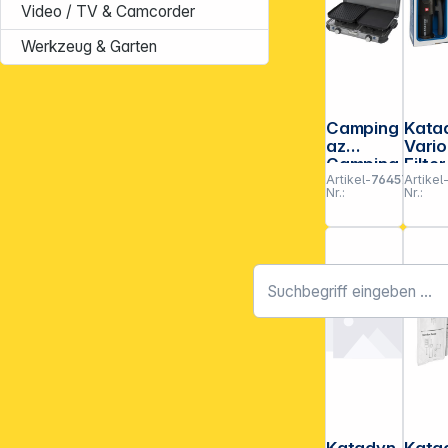
Video / TV & Camcorder
Werkzeug & Garten
Camping
Kata
az
Vario
Camping
Filter
Artikel-
764570
Artikel
Kitchen 2
Wass
Nr.:
Nr.:
Grill &
lter
Go CV
Katadyn
Kata