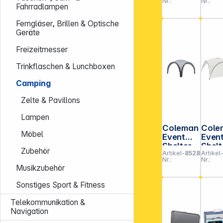
Nr.:
Nr.:
lter 10L
10 ml
Fahrradlampen
Flüss
it
Ferngläser, Brillen & Optische
Geräte
Freizeitmesser
Trinkflaschen & Lunchboxen
Camping
Zelte & Pavillons
Lampen
Coleman
Cole
Möbel
Event
Even
Shelter
Shelt
Zubehör
Artikel-
852854
Artikel
Air L
Pro 
Nr.:
Nr.:
3,65m x
Seit
Musikzubehör
3,65m
nd
Sonstiges Sport & Fitness
Telekommunikation &
Navigation