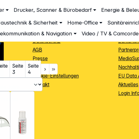
Unternehmen
Inform
er
Drucker, Scanner & Bürobedarf
Energie & Bele
Über DGH
Lieferbe
austechnik & Sicherheit
Home-Office
Sanitäreinri
Unsere Leistungen
Dropship
Beratung
Info Guid
lekommunikation & Navigation
Video / TV & Camcorde
g
Datenschutz
Zahlarten
AGB
Partnerp
Presse
MediaSu
eite
Seite
Seite
Impressum
Nachhalti
3
4
Cookie-Einstellungen
EU Data 
Kontakt
Aktuelles
iele Jahre
Login Inf
0
ibutoren