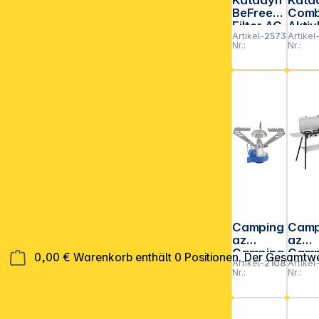
BeFree
Comb
Filter AC
Aktiv
Artikel-
257373
Artikel
1,0L blau
e
Nr.:
Nr.:
Nachf
pack
Stk.
Camping
Camp
az
az
Camping
Camp
0,00 €
Warenkorb enthält 0 Positionen. Der Gesamtwe
Artikel-
210816
Artikel
Connect
Kitch
Nr.:
Nr.:
Multi
Cook
Plus