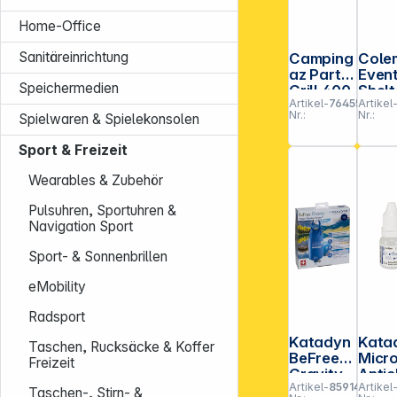
Home-Office
Sanitäreinrichtung
Camping
Cole
az Party
Even
Speichermedien
Grill 400
Shelt
Artikel-
764556
Artikel
Caravan
Pro 
Nr.:
Nr.:
Spielwaren & Spielekonsolen
Connect
Seit
nd mi
Sport & Freizeit
Tür
Wearables & Zubehör
Pulsuhren, Sportuhren &
Navigation Sport
Sport- & Sonnenbrillen
eMobility
Radsport
Katadyn
Kata
Taschen, Rucksäcke & Koffer
BeFree
Micr
Freizeit
Gravity
Antic
Artikel-
859140
Artikel
Wasserfi
MA 100F
Taschen-, Stirn- &