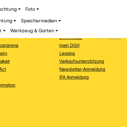
ationen
Service
uchtung
Foto
dingungen
Neukunden-Anmeldung
chtung
Speichermedien
ping
Sendungsverfolgung
e
Warenrücksendung (RMA)
r
Werkzeug & Garten
Downloads
79
Produkte
rogramme
mein DGH
pply
Leasing
gkeit
Verkaufsunterstützung
Act
Newsletter-Anmeldung
IFA Anmeldung
ormation