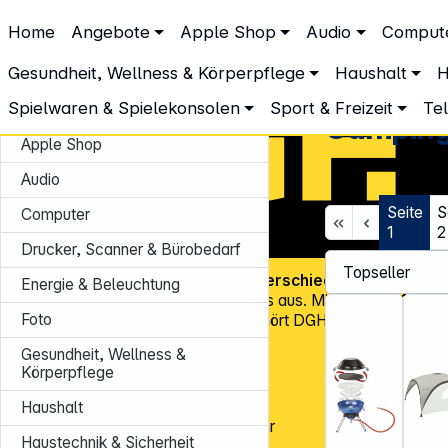
DGH – Partner des Fachhandels
Home
Angebote
Apple Shop
Audio
Comput
Sport & Freizeit
Camping
Gesundheit, Wellness & Körperpflege
Haushalt
H
Spielwaren & Spielekonsolen
Sport & Freizeit
Te
Angebote
Campin
Apple Shop
Audio
Seite
S
Computer
1
2
Drucker, Scanner & Bürobedarf
Über
45.000 Artikel
und über
600 verschiedene Marken
, v
Energie & Beleuchtung
Know-how und Erfahrung zeichnen uns aus. Mit mehr als
15.00
Foto
Kundenadressen
in Deutschland gehört DGH zu den Top-Distr
für CE-Technologieprodukte!
Gesundheit, Wellness &
Tel.: 0931 9708 - 444
Körperpflege
E-Mail:
info@dgh.de
Haushalt
Montag – Donnerstag: 8:00 – 17:00 Uhr
Haustechnik & Sicherheit
Freitag: 8:00 – 14:00 Uhr