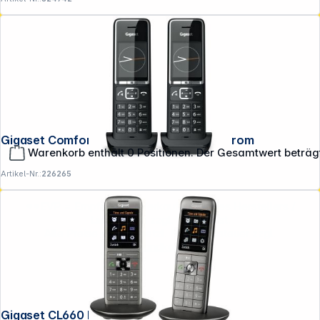
Gigaset Comfort 550HX duo schwarz/chrom
Warenkorb enthält 0 Positionen. Der Gesamtwert beträg
Artikel-Nr.:
226265
**EVP = Empfohlener Verkaufspreis des Herstellers /
Lieferanten zzgl. 19% Mwst.
Alle Preise exkl. gesetzl. Mehrwertsteuer zzgl.
Versandkosten
.
Gigaset CL660 HX Duo anthrazit