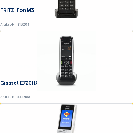
FRITZ! Fon M3
Artikel-Nr.:
213203
Copyright © 2001 - 2026 DGH - Alle Rechte vorbehalten.
Gigaset E720HX schwarz
Artikel-Nr.:
564468