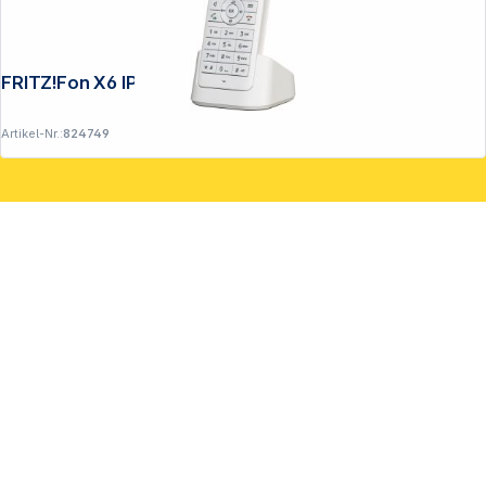
FRITZ!Fon X6 IP-Telefon schnurlos weiß
Artikel-Nr.:
824749