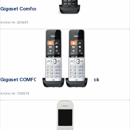
Gigaset Comfort 550HX schwarz/chrom
Artikel-Nr.:
261601
Gigaset COMFORT 500HX duo silver-black
Artikel-Nr.:
720575