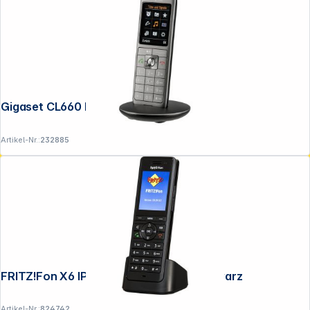
Gigaset CL660 HX anthrazit
Artikel-Nr.:
232885
FRITZ!Fon X6 IP-Telefon schnurlos schwarz
Artikel-Nr.:
824742