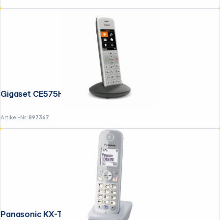
Gigaset CE575HX silber/schwarz
Artikel-Nr.:
897367
Panasonic KX-TGA681EXS perlsilber