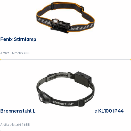
Fenix Stirnlampe HM50R V2.0 700 lm
Artikel-Nr.:
709788
Brennenstuhl LuxPremium LED Kopflampe KL100 IP44
Artikel-Nr.:
644688