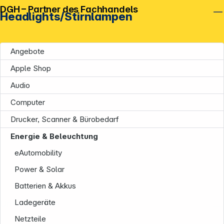
DGH – Partner des Fachhandels
Headlights/Stirnlampen
Angebote
Apple Shop
Audio
Computer
Drucker, Scanner & Bürobedarf
Energie & Beleuchtung
eAutomobility
Power & Solar
Batterien & Akkus
Ladegeräte
Unternehmen
Netzteile