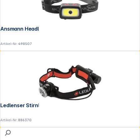
Ansmann Headlight HD200B
Artikel-Nr.:
498507
Ledlenser Stirnlampe H8R schwarz/rot
Artikel-Nr.:
886370