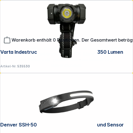
Warenkorb enthält 0 Positionen. Der Gesamtwert beträg
**EVP = Empfohlener Verkaufspreis des Herstellers /
Varta Indestructible H20 Pro 4 Watt LED, 350 Lumen
Lieferanten zzgl. 19% Mwst.
Alle Preise exkl. gesetzl. Mehrwertsteuer zzgl.
Versandkosten
.
Artikel-Nr.:
535530
Denver SSH-50 LED-Stirnlampe mit Akku und Sensor