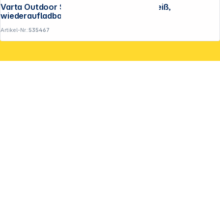
Varta Outdoor Sports Ultralight H30R weiß,
wiederaufladbar
Artikel-Nr.:
535467