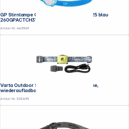
GP Stirnlampe CH31 40 Lumen 2 x CR 2025 blau
260GPACTCH31003
Artikel-Nr.:
463969
Varta Outdoor Sports Ultralight H30R lime,
wiederaufladbar
Artikel-Nr.:
535495