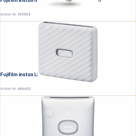
Fujifilm instax mini Link 3 EX D Sage Green
Artikel-Nr.:
103303
Fujifilm instax Link WIDE A White EX D
Artikel-Nr.:
684602