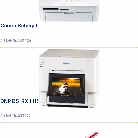
**EVP = Empfohlener Verkaufspreis des Herstellers /
Canon Selphy CP-1000 weiß
Lieferanten zzgl. 19% Mwst.
Alle Preise exkl. gesetzl. Mehrwertsteuer zzgl.
Versandkosten
.
Artikel-Nr.:
100424
DNP DS-RX 1 HS
Artikel-Nr.:
283922