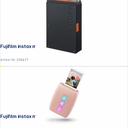
Fujifilm instax mini Link PLUS Black EX D
Artikel-Nr.:
225677
Fujifilm instax mini Link 3 EX D Rose Pink