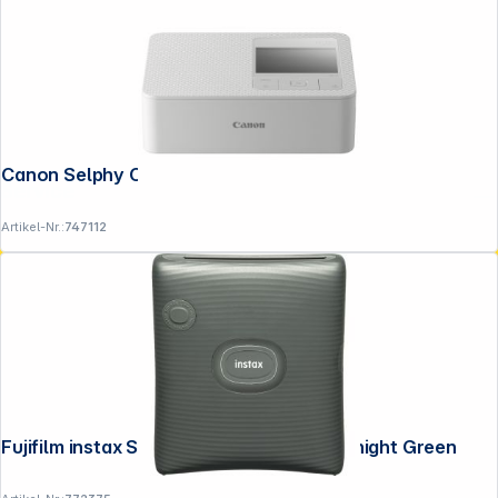
Canon Selphy CP-1500 weiß
Service
Artikel-Nr.:
747112
Fujifilm instax SQUARE SQ Link EX D Midnight Green