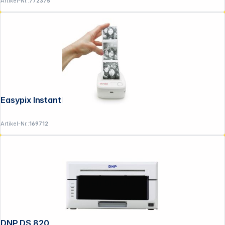
Artikel-Nr.:
772375
Easypix InstantFUN P1 Pocket Printer
Artikel-Nr.:
169712
Folgen Sie uns auf
DNP DS 820