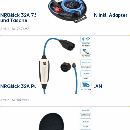
NRGkick 32A 7,5m Set Optimal GSM WLAN inkl. Adapter
und Tasche
Artikel-Nr.:
747497
NRGkick 32A Pure für PV-Nutzer 7,5m WLAN
Artikel-Nr.:
842991