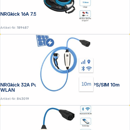
NRGkick 16A 7.5m Set Optimal
Artikel-Nr.:
189487
Folgen Sie uns auf
NRGkick 32A Pure für PV-Nutzer GSM/GPS/SIM 10m
WLAN
Artikel-Nr.:
843019