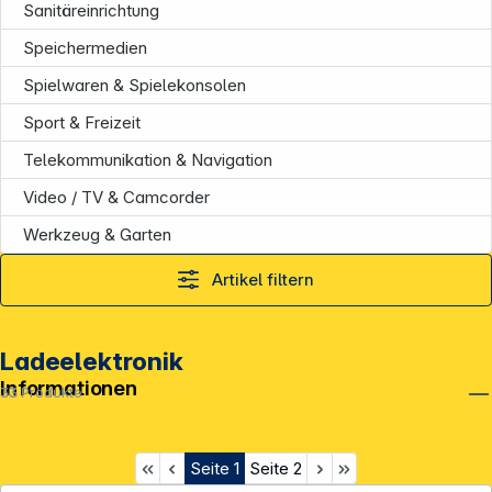
Sanitäreinrichtung
Speichermedien
Spielwaren & Spielekonsolen
Sport & Freizeit
Telekommunikation & Navigation
Video / TV & Camcorder
Werkzeug & Garten
Artikel filtern
Ladeelektronik
Informationen
33
Produkte
Seite
1
Seite
2