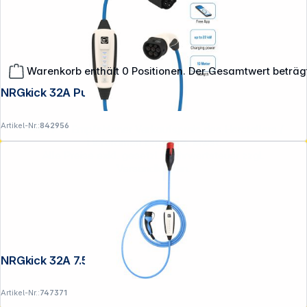
Warenkorb enthält 0 Positionen. Der Gesamtwert beträg
NRGkick 32A Pure 10m WLAN
Artikel-Nr.:
842956
**EVP = Empfohlener Verkaufspreis des Herstellers /
Lieferanten zzgl. 19% Mwst.
Alle Preise exkl. gesetzl. Mehrwertsteuer zzgl.
Versandkosten
.
NRGkick 32A 7.5m Standard WLAN
Artikel-Nr.:
747371