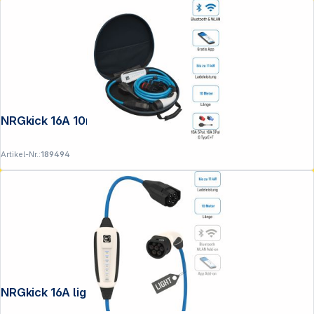
NRGkick 16A 10m Set Optimal
Artikel-Nr.:
189494
NRGkick 16A light 10m Pure