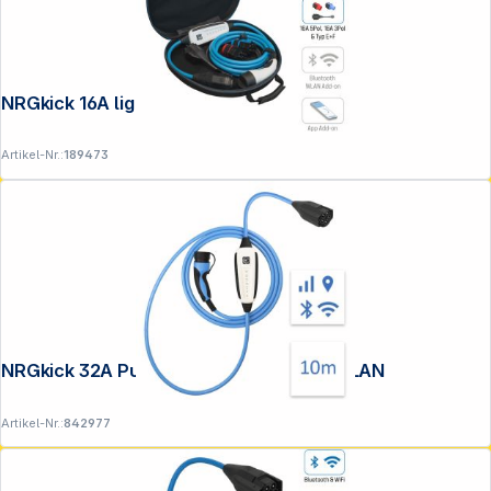
NRGkick 16A light 10m Set Optimal
Artikel-Nr.:
189473
NRGkick 32A Pure GSM/GPS/SIM 10m WLAN
Artikel-Nr.:
842977