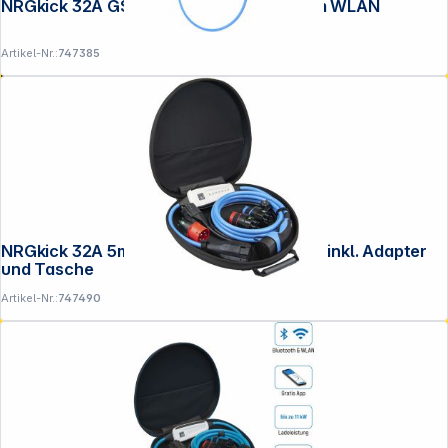
NRGkick 32A GSM/GPS/SIM Standard 5m WLAN
Artikel-Nr.:
747385
Service
NRGkick 32A 5m Set Optimal GSM WLAN inkl. Adapter
und Tasche
Artikel-Nr.:
747490