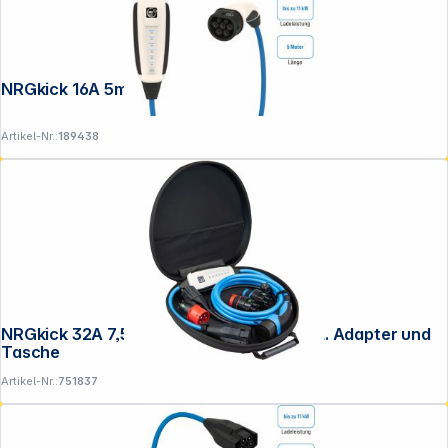
NRGkick 16A 5m Pure
Artikel-Nr.:
189438
NRGkick 32A 7,5m Set Optimal WLAN inkl. Adapter und
Tasche
Artikel-Nr.:
751837