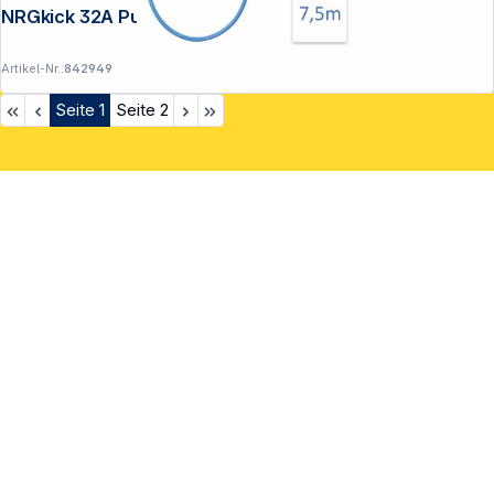
NRGkick 32A Pure 7,5m WLAN
Artikel-Nr.:
842949
Seite
1
Seite
2