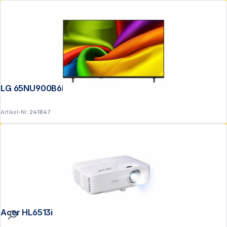
LG 65NU900B6LA.AEU
Artikel-Nr.:
241847
Acer HL6513i