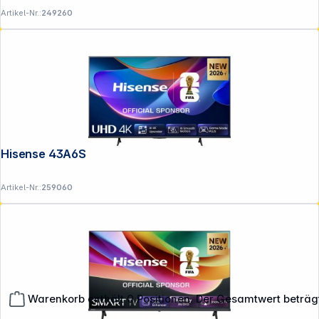
Artikel-Nr.:
249260
Hisense 43A6S
Artikel-Nr.:
259060
Warenkorb enthält 0 Positionen. Der Gesamtwert beträg
**EVP = Empfohlener Verkaufspreis des Herstellers /
Lieferanten zzgl. 19% Mwst.