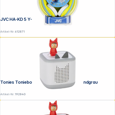
JVC HA-KD 5 Y-E gelb
Artikel-Nr.:
612871
Tonies Toniebox 2 Classic Starterset mondgrau
Artikel-Nr.:
192840