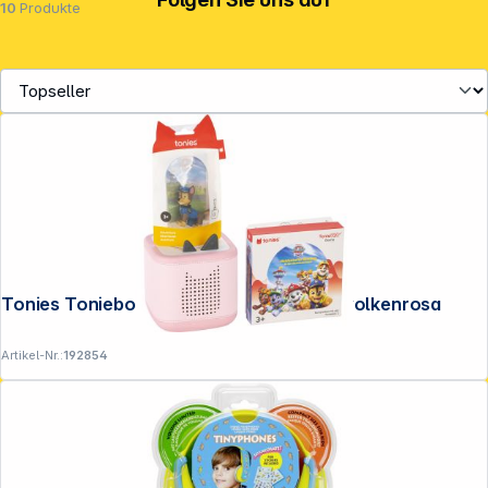
10
Produkte
Tonies Toniebox 2 Full Play Starterset wolkenrosa
Artikel-Nr.:
192854