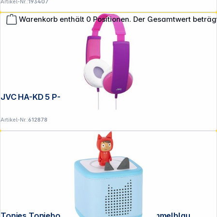
Artikel-Nr.:
193407
Warenkorb enthält 0 Positionen. Der Gesamtwert beträg
**EVP = Empfohlener Verkaufspreis des Herstellers /
Lieferanten zzgl. 19% Mwst.
Alle Preise exkl. gesetzl. Mehrwertsteuer zzgl.
Versandkosten
.
JVC HA-KD 5 P-E pink
Artikel-Nr.:
612878
Tonies Toniebox 2 Classic Starterset Himmelblau