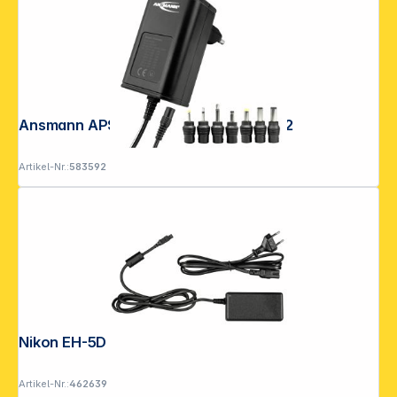
Ansmann APS 600 max. 7,2 W 1201-022
Artikel-Nr.:
583592
Nikon EH-5D Netzadapter
Artikel-Nr.:
462639