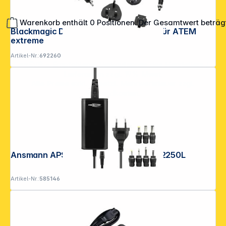
Warenkorb enthält 0 Positionen. Der Gesamtwert beträg
Blackmagic Design Netzteil 12V 60W für ATEM
extreme
Artikel-Nr.:
692260
**EVP = Empfohlener Verkaufspreis des Herstellers /
Lieferanten zzgl. 19% Mwst.
Alle Preise exkl. gesetzl. Mehrwertsteuer zzgl.
Versandkosten
.
Ansmann APS 2250 L max. 27 W 1201-2250L
Artikel-Nr.:
585146