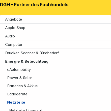
DGH – Partner des Fachhandels
Angebote
Apple Shop
Audio
Computer
Drucker, Scanner & Bürobedarf
Energie & Beleuchtung
eAutomobility
Power & Solar
Batterien & Akkus
Ladegeräte
Netzteile
Netzteile Universal