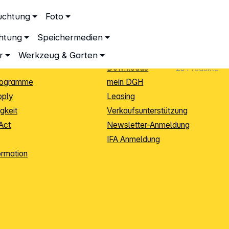
ationen
Service
uchtung
Foto
dingungen
Neukunden-Anmeldung
chtung
Speichermedien
ping
Sendungsverfolgung
e
Warenrücksendung (RMA)
r
Werkzeug & Garten
Downloads
25
Produkte
rogramme
mein DGH
pply
Leasing
gkeit
Verkaufsunterstützung
Act
Newsletter-Anmeldung
IFA Anmeldung
ormation