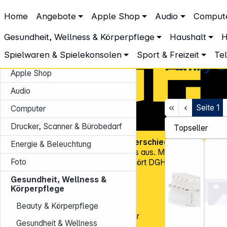
DGH – Partner des Fachhandels
Home
Angebote
Apple Shop
Audio
Comput
Gesundheit, Wellness & Körperpflege
Family Care
Gesundheit, Wellness & Körperpflege
Haushalt
H
Spielwaren & Spielekonsolen
Sport & Freizeit
Te
Angebote
Family 
Apple Shop
Audio
Seite
1
Computer
Drucker, Scanner & Bürobedarf
Über
45.000 Artikel
und über
600 verschiedene Marken
, v
Energie & Beleuchtung
Know-how und Erfahrung zeichnen uns aus. Mit mehr als
15.00
Foto
Kundenadressen
in Deutschland gehört DGH zu den Top-Distr
für CE-Technologieprodukte!
Gesundheit, Wellness &
Tel.: 0931 9708 - 444
Körperpflege
E-Mail:
info@dgh.de
Beauty & Körperpflege
Montag – Donnerstag: 8:00 – 17:00 Uhr
Gesundheit & Wellness
Freitag: 8:00 – 14:00 Uhr