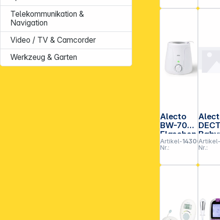
Floor
Exerciser
Telekommunikation &
Navigation
Video / TV & Camcorder
Werkzeug & Garten
Alecto
Alec
BW-70
DEC
Flaschen
Baby
Artikel-
143007
Artikel
wärmer
ne mi
Nr.:
Nr.:
weiß
Full
ECO-
Mod
ohne
Kame