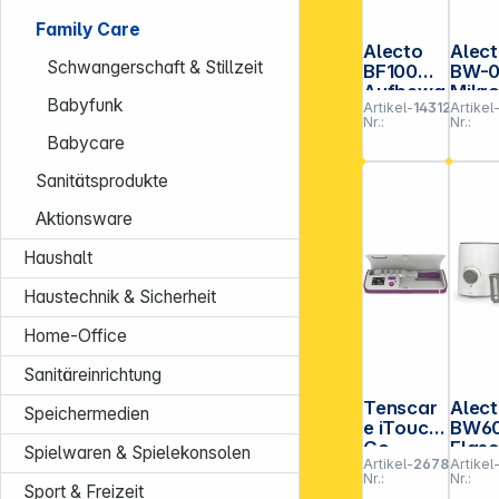
Family Care
Alecto
Alec
Schwangerschaft & Stillzeit
BF100
BW-
Aufbewa
Mikr
Babyfunk
Artikel-
143126
Artikel
hrungsb
len
Nr.:
Nr.:
eutel für
Flas
Babycare
Muttermi
steril
lch 220
or W
Sanitätsprodukte
ml, 100
St.
Aktionsware
Haushalt
Haustechnik & Sicherheit
Home-Office
Sanitäreinrichtung
Tenscar
Alec
Speichermedien
e iTouch
BW6
Go
Flas
Spielwaren & Spielekonsolen
Artikel-
267831
Artikel
Wireless
wärm
Nr.:
Nr.:
Pelvic
weiß
Sport & Freizeit