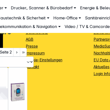
Unternehmen
Inform
er
Drucker, Scanner & Bürobedarf
Energie & Bele
Über DGH
Lieferbe
austechnik & Sicherheit
Home-Office
Sanitäreinri
Unsere Leistungen
Dropship
Beratung
Info Guid
lekommunikation & Navigation
Video / TV & Camcorde
Care
Datenschutz
Zahlarten
AGB
Partnerp
Presse
MediaSu
Seite
2
Impressum
Nachhalti
Cookie-Einstellungen
EU Data 
Kontakt
Aktuelles
iele Jahre
Login Inf
0
ibutoren