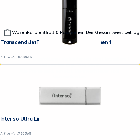
Warenkorb enthält 0 Positionen. Der Gesamtwert beträg
Transcend JetFlash 700 512GB USB 3.1 Gen 1
Artikel-Nr.:
803945
**EVP = Empfohlener Verkaufspreis des Herstellers /
Lieferanten zzgl. 19% Mwst.
Alle Preise exkl. gesetzl. Mehrwertsteuer zzgl.
Versandkosten
.
Intenso Ultra Line 128GB USB Stick 3.0
Artikel-Nr.:
736365