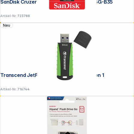
SanDisk Cruzer Glide 128GB SDCZ60-128G-B35
Artikel-Nr.:
723788
Service
Neu
Transcend JetFlash 810 64GB USB 3.1 Gen 1
Artikel-Nr.:
716744