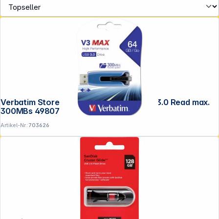
Verbatim Store n Go V3 MAX 64GB USB 3.0 Read max.
300MBs 49807
Artikel-Nr.:
703626