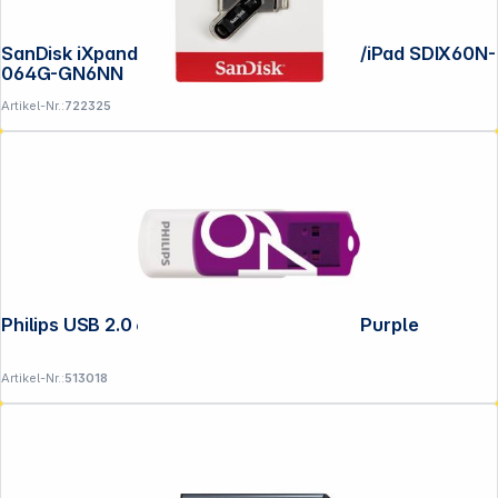
SanDisk iXpand Flash Drive 64GB iPhone/iPad SDIX60N-
064G-GN6NN
Artikel-Nr.:
722325
Folgen Sie uns auf
Philips USB 2.0 64GB Vivid Edition Magic Purple
Artikel-Nr.:
513018