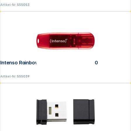
Artikel-Nr.:
555053
Intenso Rainbow Line 128GB USB Stick 2.0
Artikel-Nr.:
555039