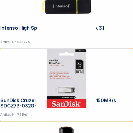
Intenso High Speed Line 256GB USB Stick 3.1
Artikel-Nr.:
568794
SanDisk Cruzer Ultra Flair 32GB USB 3.0 150MB/s
SDCZ73-032G-G46
Artikel-Nr.:
721961