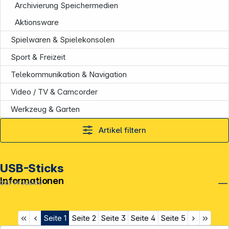
Archivierung Speichermedien
Aktionsware
Spielwaren & Spielekonsolen
Sport & Freizeit
Telekommunikation & Navigation
Video / TV & Camcorder
Werkzeug & Garten
Artikel filtern
USB-Sticks
Informationen
267
Produkte
Seite
1
Seite
2
Seite
3
Seite
4
Seite
5