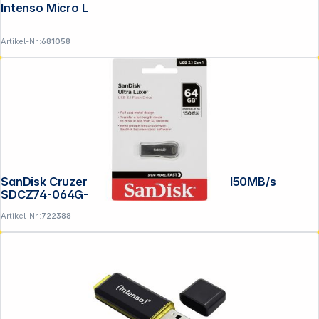
Intenso Micro Line 16GB USB Stick 2.0
Artikel-Nr.:
681058
SanDisk Cruzer Ultra Luxe 64GB USB 3.1 150MB/s
SDCZ74-064G-G46
Artikel-Nr.:
722388