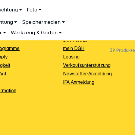
ationen
Service
uchtung
Foto
dingungen
Neukunden-Anmeldung
chtung
Speichermedien
ping
Sendungsverfolgung
e
Warenrücksendung (RMA)
r
Werkzeug & Garten
Downloads
rogramme
mein DGH
39
Produkte
pply
Leasing
gkeit
Verkaufsunterstützung
Act
Newsletter-Anmeldung
IFA Anmeldung
ormation