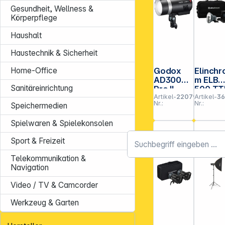
Gesundheit, Wellness &
Körperpflege
Haushalt
Haustechnik & Sicherheit
Home-Office
Godox
Elinchr
AD300
m ELB
Sanitäreinrichtung
Pro II
500 TT
Artikel-
220791
Artikel-
3
to go S
Nr.:
Nr.:
Speichermedien
Spielwaren & Spielekonsolen
Sport & Freizeit
Telekommunikation &
Navigation
Video / TV & Camcorder
Werkzeug & Garten