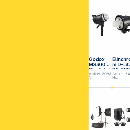
**EVP = E
Godox
Elinchr
MS300V
m D-Lit
Studiobli
RX ON
Artikel-
209626
Artikel-
64
tzgerät
Nr.:
Nr.: