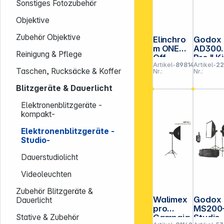
Sonstiges Fotozubehör
Objektive
Zubehör Objektive
Elinchro
Godox
m ONE
AD300
Reinigung & Pflege
Off
Pro II Ki
Artikel-
898144
Artikel-
2
Camera
Taschen, Rucksäcke & Koffer
Nr.:
Nr.:
Flash
Portrait
Blitzgeräte & Dauerlicht
Kit
Elektronenblitzgeräte -
kompakt-
Elektronenblitzgeräte -
Studio-
Dauerstudiolicht
Videoleuchten
Zubehör Blitzgeräte &
Walimex
Godox
Dauerlicht
pro
MS200
Campaig
Studio
Stative & Zubehör