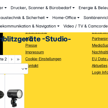
Unternehmen
Inform
er
Drucker, Scanner & Bürobedarf
Energie & Bele
Über DGH
Lieferbe
austechnik & Sicherheit
Home-Office
Sanitäreinri
Unsere Leistungen
Dropship
Beratung
Info Guid
lekommunikation & Navigation
Video / TV & Camcorde
Datenschutz
Zahlarten
nblitzgeräte -Studio-
AGB
Partnerp
Presse
MediaSu
Impressum
Nachhalti
Cookie-Einstellungen
EU Data 
ite
2
Kontakt
Aktuelles
iele Jahre
Login Inf
0
ibutoren