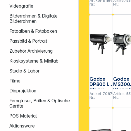
Artikel-
811694
Artikel-
53
ner 600
Kit
Nr.:
Nr.:
Videografie
HS Set
Studiob
Single
tzgerä
Bilderrahmen & Digitale
Kit 2 x
Bilderrahmen
200Ws
Fotoalben & Fotoboxen
Passbild & Portrait
Zubehör Archivierung
Kiosksysteme & Minilab
Studio & Labor
Godox
Godox
Filme
DP800 III
MS300
Studio-
Studiob
Diaprojektion
Artikel-
708794
Artikel-
53
Blitzgerä
tzgerä
Nr.:
Nr.:
t
300Ws
Ferngläser, Brillen & Optische
Geräte
POS Material
Aktionsware