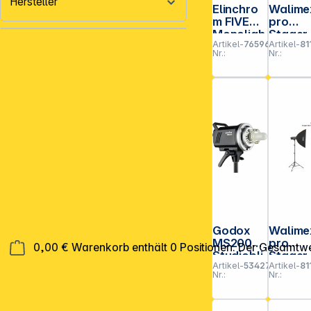
Hersteller
Elinchro
Walime
m FIVE
pro
Monoligh
Stager
Artikel-
765963
Artikel-
81
t Dual Kit
400 HS
Nr.:
Nr.:
Set
Single
Godox
Walime
MS200
pro
0,00 €
Warenkorb enthält 0 Positionen. Der Gesamtwe
Studiobli
Stager
Artikel-
534270
Artikel-
81
tzgerät
600 HS
Nr.:
Nr.:
200Ws
Set
Single