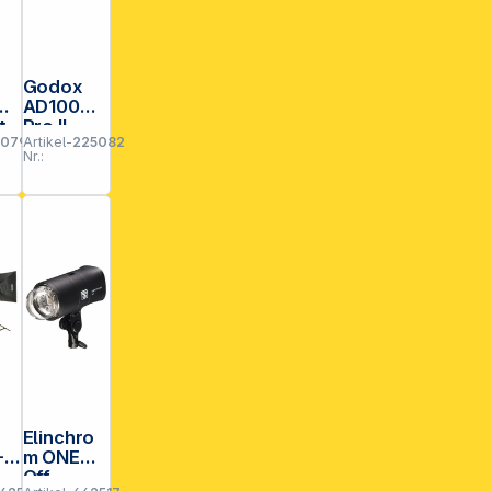
Godox
AD100
t
Pro II
20798
Artikel-
225082
Nr.:
Elinchro
-F
m ONE
-
Off