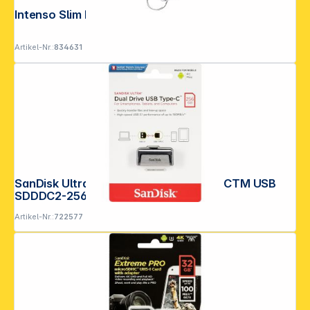
Intenso Slim Line 32GB USB 3.0
Artikel-Nr.:
834631
SanDisk Ultra Dual Drive 256GB Type-CTM USB
SDDDC2-256G-G46
Artikel-Nr.:
722577