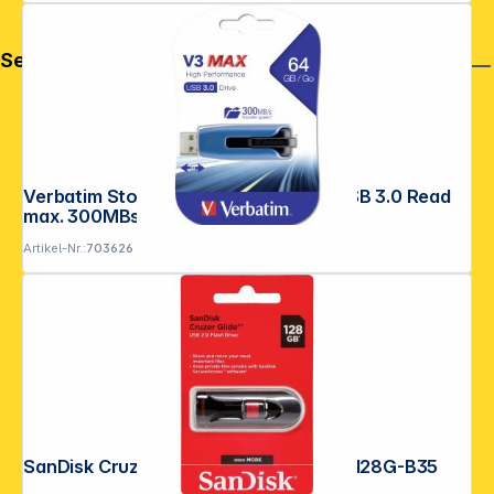
Service
Verbatim Store n Go V3 MAX 64GB USB 3.0 Read
max. 300MBs 49807
Artikel-Nr.:
703626
SanDisk Cruzer Glide 128GB SDCZ60-128G-B35