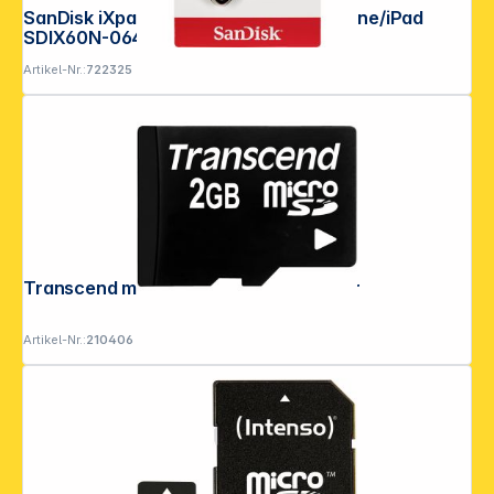
SanDisk iXpand Flash Drive 64GB iPhone/iPad
SDIX60N-064G-GN6NN
Artikel-Nr.:
722325
Transcend microSD 2GB + SD-Adapter
Artikel-Nr.:
210406