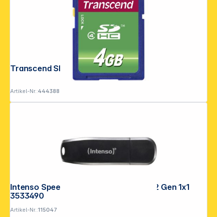
Transcend SDHC 4GB Class 4
Artikel-Nr.:
444388
Intenso Speed Line 64GB USB Stick 3.2 Gen 1x1
3533490
Artikel-Nr.:
115047