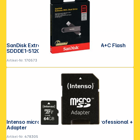
Copyright © 2001 - 2026 DGH - Alle Rechte vorbehalten.
SanDisk Extreme Pro Dual 512GB USB A+C Flash
SDDDE1-512G-G46
Artikel-Nr.:
170573
Intenso microSDXC 64GB C10 UHS-I Professional +
Adapter
Artikel-Nr.:
478305