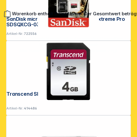
Warenkorb enthält 0 Positionen. Der Gesamtwert beträg
SanDisk microSDHC A1 100MB 32GB Extreme Pro
SDSQXCG-032G-GN6MA
Artikel-Nr.:
722556
**EVP = Empfohlener Verkaufspreis des Herstellers /
Lieferanten zzgl. 19% Mwst.
Alle Preise exkl. gesetzl. Mehrwertsteuer zzgl.
Versandkosten
.
Transcend SDHC 300S 4GB Class 10
Artikel-Nr.:
414486