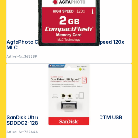
AgfaPhoto Compact Flash 2GB High Speed 120x
MLC
Artikel-Nr.:
368389
SanDisk Ultra Dual Drive 128GB Type-CTM USB
SDDDC2-128G-G46
Artikel-Nr.:
722444