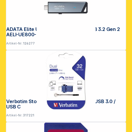
ADATA Elite UE800 USB Stick 2TB USB 3.2 Gen 2
AELI-UE800-2T-CSG
Artikel-Nr.:
126277
Verbatim Store n Go 32GB Dual Drive USB 3.0 /
USB C
Artikel-Nr.:
317221