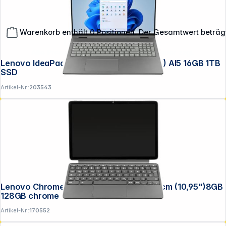
Warenkorb enthält 0 Positionen. Der Gesamtwert beträg
**EVP = Empfohlener Verkaufspreis des Herstellers /
Lieferanten zzgl. 19% Mwst.
Alle Preise exkl. gesetzl. Mehrwertsteuer zzgl.
Versandkosten
.
Lenovo IdeaPad 5 16AKP10 40,64cm (16") AI5 16GB 1TB
SSD
Artikel-Nr.:
203543
Lenovo Chromebook Duet 11M889 27,81cm (10,95")8GB
128GB chrome
Artikel-Nr.:
170552