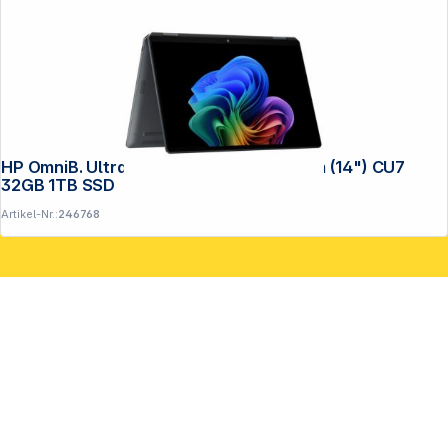
Copyright © 2001 - 2026 DGH - Alle Rechte vorbehalten.
HP OmniB. Ultra Flip 14-fh0678ng 35,6cm (14") CU7
32GB 1TB SSD
Artikel-Nr.:
246768