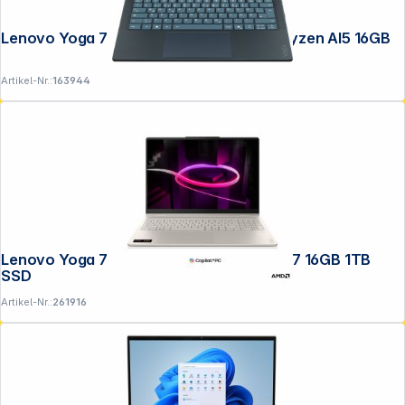
Lenovo Yoga 7 14AKP10 35,56cm (14") Ryzen AI5 16GB
Artikel-Nr.:
163944
Lenovo Yoga 7 16AGP11 40,64cm (16") AI7 16GB 1TB
SSD
Artikel-Nr.:
261916