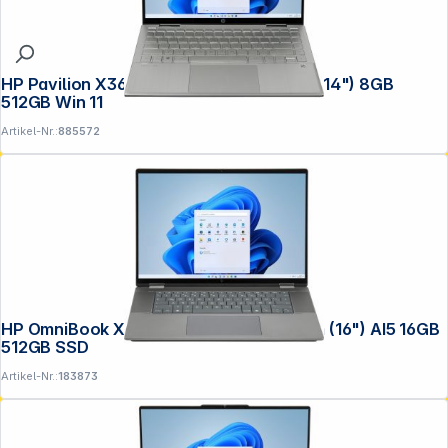
HP Pavilion X360 14-ek1652ng 35,60cm (14") 8GB
512GB Win 11
Artikel-Nr.:
885572
HP OmniBook X Flip 16-ar0655ng 40,6cm (16") AI5 16GB
512GB SSD
Artikel-Nr.:
183873