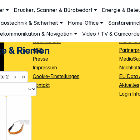
Unternehmen
Inform
er
Drucker, Scanner & Bürobedarf
Energie & Bele
Über DGH
Lieferbe
austechnik & Sicherheit
Home-Office
Sanitäreinri
Unsere Leistungen
Dropship
Beratung
Info Guid
lekommunikation & Navigation
Video / TV & Camcorde
Datenschutz
Zahlarten
te & Riemen
AGB
Partnerp
Presse
MediaSu
Impressum
Nachhalti
Cookie-Einstellungen
EU Data 
ite
2
Kontakt
Aktuelles
iele Jahre
Login Inf
0
ibutoren