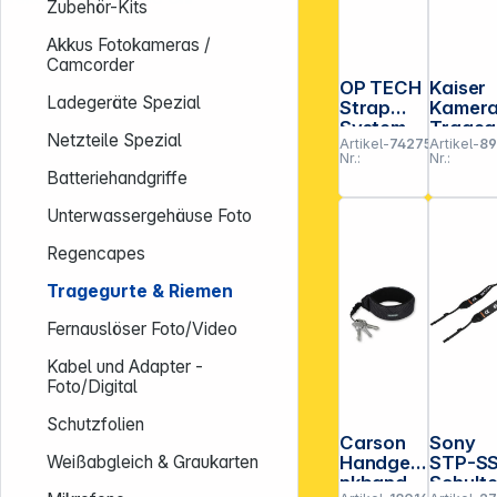
Zubehör-Kits
Akkus Fotokameras /
Camcorder
OP TECH
Kaiser
Ladegeräte Spezial
Strap
Kamer
System
Trageg
Netzteile Spezial
Artikel-
742754
Artikel-
8
Super
t Profi
Nr.:
Nr.:
Classic-
Neopre
Batteriehandgriffe
Strap Pro
ergono
Loop
sch
Unterwassergehäuse Foto
Regencapes
Tragegurte & Riemen
Fernauslöser Foto/Video
Kabel und Adapter -
Foto/Digital
Schutzfolien
Carson
Sony
Handgele
STP-S
Weißabgleich & Graukarten
nkband
Schulte