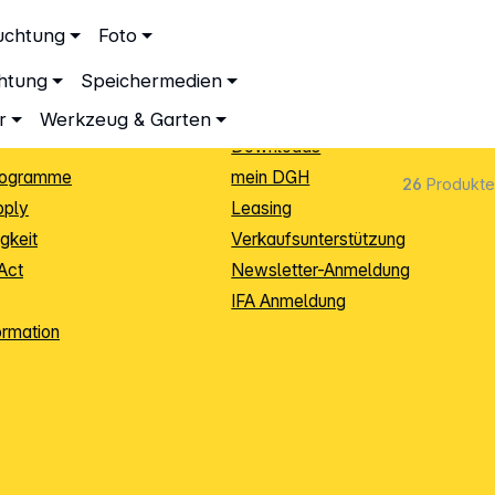
ationen
Service
uchtung
Foto
dingungen
Neukunden-Anmeldung
chtung
Speichermedien
ping
Sendungsverfolgung
e
Warenrücksendung (RMA)
r
Werkzeug & Garten
Downloads
rogramme
mein DGH
26
Produkte
pply
Leasing
gkeit
Verkaufsunterstützung
Act
Newsletter-Anmeldung
IFA Anmeldung
ormation