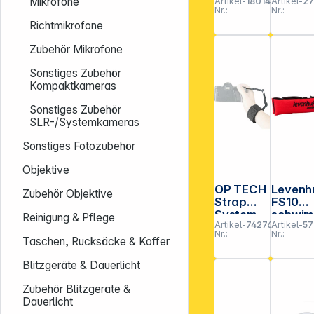
Mikrofone
Artikel-
180142
Artikel-
27
schwimm
gurt für
Nr.:
Nr.:
end
Alpha
Richtmikrofone
graphit
Serie
Zubehör Mikrofone
Sonstiges Zubehör
Kompaktkameras
Sonstiges Zubehör
SLR-/Systemkameras
Sonstiges Fotozubehör
Objektive
OP TECH
Levenh
Zubehör Objektive
Strap
FS10
System
schwi
Reinigung & Pflege
Artikel-
742768
Artikel-
57
Gotcha
fähiger
Nr.:
Nr.:
Wrist
Riemen
Taschen, Rucksäcke & Koffer
Strap
Blitzgeräte & Dauerlicht
Zubehör Blitzgeräte &
Dauerlicht