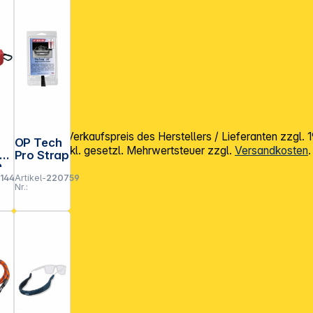
mpfohlener Verkaufspreis des Herstellers / Lieferanten zzgl.
OP Tech
Alle Preise exkl. gesetzl. Mehrwertsteuer zzgl.
Versandkosten
.
Pro Strap
9
1449
Artikel-
220759
Nr.:
mm
hl