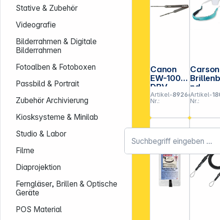
Stative & Zubehör
Videografie
Bilderrahmen & Digitale
Bilderrahmen
Fotoalben & Fotoboxen
Canon
Carson
EW-100
Brillen
Passbild & Portrait
DBV
nd
Artikel-
892661
Artikel-
18
schwi
Zubehör Archivierung
Nr.:
Nr.:
end
seafo
Kiosksysteme & Minilab
Studio & Labor
Filme
Diaprojektion
Ferngläser, Brillen & Optische
Geräte
POS Material