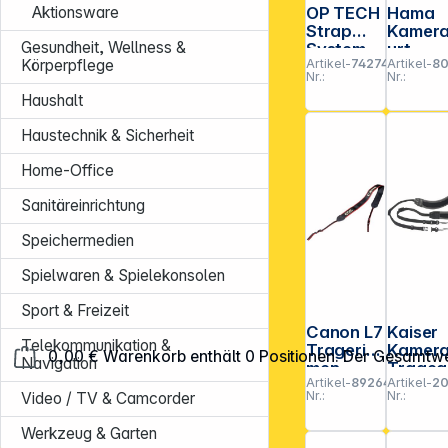
OP TECH
Hama
Aktionsware
Strap
Kamer
Gesundheit, Wellness &
System
urt
Artikel-
742747
Artikel-
8
Körperpflege
Super
"Braid
Nr.:
Nr.:
Classic-
120"
Haushalt
Strap
schwar
3/8"
Haustechnik & Sicherheit
Home-Office
Sanitäreinrichtung
Speichermedien
Spielwaren & Spielekonsolen
Sport & Freizeit
Canon L7
Kaiser
Telekommunikation &
Tragerie
Kamera
0,00 €
Warenkorb enthält 0 Positionen. Der Gesamtwe
Navigation
men
Trageg
Artikel-
892647
Artikel-
2
t 2-in-1
Nr.:
Nr.:
Video / TV & Camcorder
Neopre
Werkzeug & Garten