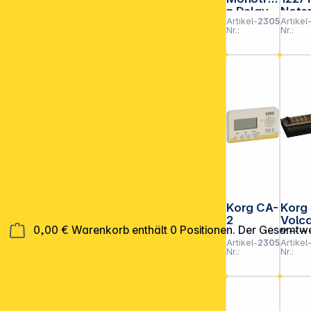
n Delay
Note
Artikel-
230535
Artikel
tleuc
Nr.:
Nr.:
Twin
Head
Korg CA-
Korg
2
Volc
0,00 €
Warenkorb enthält 0 Positionen. Der Gesamtwe
Keys
Artikel-
230591
Artikel
Nr.:
Nr.: