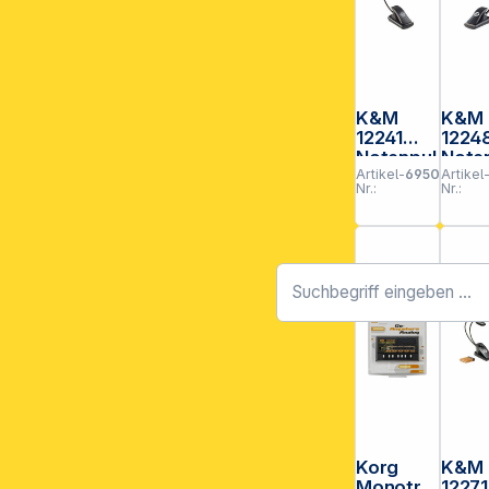
K&M
K&M
12241
1224
Notenpul
Note
Artikel-
695039
Artikel
tleuchte
tleuc
Nr.:
Nr.:
LED
Conc
FlexLight
Light
Korg
K&M
Monotro
12271