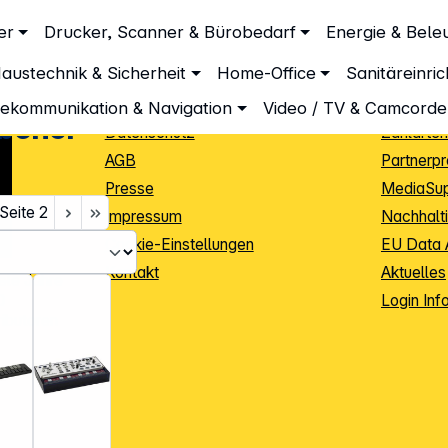
Unternehmen
Inform
er
Drucker, Scanner & Bürobedarf
Energie & Bele
Über DGH
Lieferbe
austechnik & Sicherheit
Home-Office
Sanitäreinri
Unsere Leistungen
Dropship
Beratung
Info Guid
lekommunikation & Navigation
Video / TV & Camcorde
behör
Datenschutz
Zahlarten
AGB
Partnerp
Presse
MediaSu
Seite
2
Impressum
Nachhalti
Cookie-Einstellungen
EU Data 
Kontakt
Aktuelles
iele Jahre
Login Inf
0
ibutoren