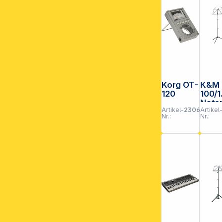
**EVP = E
Korg OT-
K&M
120
100/1
Note
Artikel-
230612
Artikel
t
Nr.:
Nr.:
schw