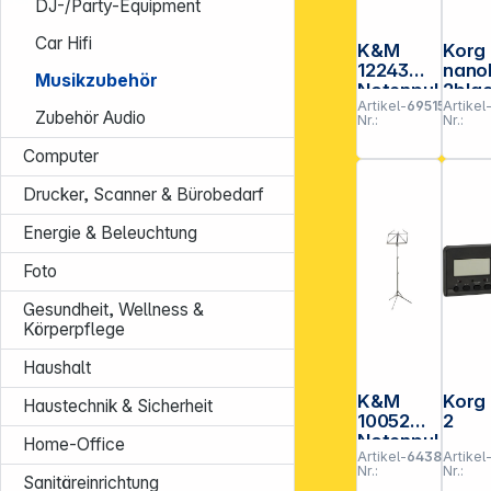
DJ-/Party-Equipment
Car Hifi
K&M
Korg
12243
nano
Musikzubehör
Notenpul
2bla
Artikel-
695151
Artikel
tleuchte
Zubehör Audio
Nr.:
Nr.:
Double
LED
Computer
FlexLight
Drucker, Scanner & Bürobedarf
Energie & Beleuchtung
Foto
Gesundheit, Wellness &
Körperpflege
Haushalt
K&M
Korg
Haustechnik & Sicherheit
10052
2
Notenpul
Home-Office
Artikel-
643855
Artikel
t
Nr.:
Nr.:
schwarz
Sanitäreinrichtung