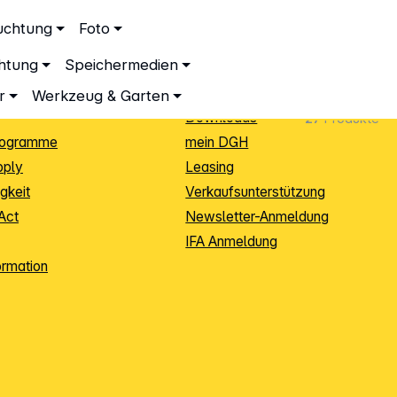
ationen
Service
uchtung
Foto
dingungen
Neukunden-Anmeldung
chtung
Speichermedien
ping
Sendungsverfolgung
e
Warenrücksendung (RMA)
r
Werkzeug & Garten
Downloads
27
Produkte
rogramme
mein DGH
pply
Leasing
gkeit
Verkaufsunterstützung
Act
Newsletter-Anmeldung
IFA Anmeldung
ormation