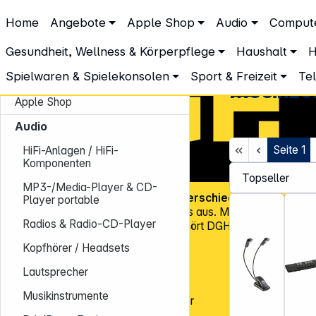
DGH – Partner des Fachhandels
Home
Angebote
Apple Shop
Audio
Comput
Audio
Musikzubehör
Gesundheit, Wellness & Körperpflege
Haushalt
H
Spielwaren & Spielekonsolen
Sport & Freizeit
Te
Angebote
Musikzu
Apple Shop
Audio
Seite
1
HiFi-Anlagen / HiFi-
Komponenten
MP3-/Media-Player & CD-
Über
45.000 Artikel
und über
600 verschiedene Marken
, v
Player portable
Know-how und Erfahrung zeichnen uns aus. Mit mehr als
15.00
Radios & Radio-CD-Player
Kundenadressen
in Deutschland gehört DGH zu den Top-Distr
für CE-Technologieprodukte!
Kopfhörer / Headsets
Tel.: 0931 9708 - 444
Lautsprecher
E-Mail:
info@dgh.de
Musikinstrumente
Montag – Donnerstag: 8:00 – 17:00 Uhr
Freitag: 8:00 – 14:00 Uhr