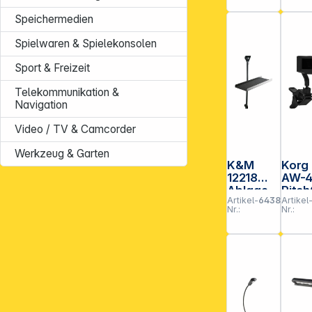
Speichermedien
Spielwaren & Spielekonsolen
Sport & Freizeit
Telekommunikation &
Navigation
Video / TV & Camcorder
Werkzeug & Garten
K&M
Korg
12218
AW-
Ablage
Pitc
Artikel-
643897
Artikel
schwarz
w Clip-
Nr.:
Nr.:
on T