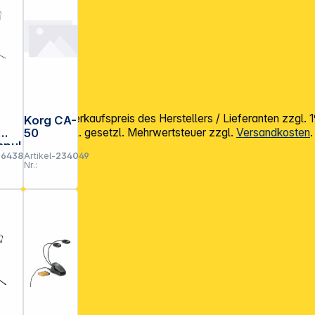
mpfohlener Verkaufspreis des Herstellers / Lieferanten zzgl.
Korg CA-
50
Alle Preise exkl. gesetzl. Mehrwertsteuer zzgl.
Versandkosten
.
npul
-
643841
Artikel-
234049
Nr.:
arz