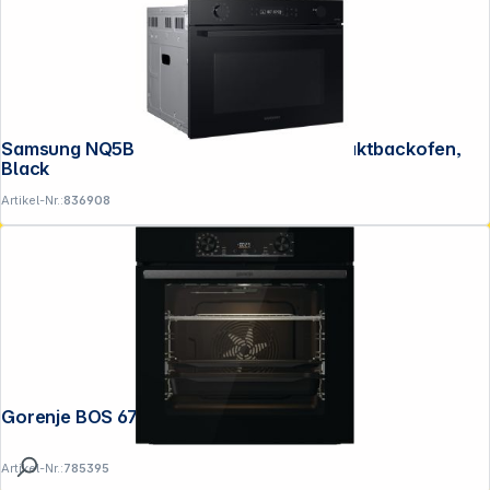
Samsung NQ5B4553FBK/U1 45cm Kompaktbackofen,
Black
Artikel-Nr.:
836908
Gorenje BOS 6737 E13BG
Artikel-Nr.:
785395