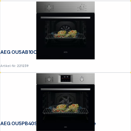
AEG OU5AB10CM Serie 5000
Artikel-Nr.:
221239
AEG OU5PB40SM Backofen mit Pyrolyse