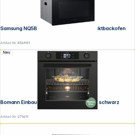
Samsung NQ5B4553FBS/U1 45cm Kompaktbackofen
Artikel-Nr.:
836901
Neu
Bomann Einbaubackofen m. Display matt schwarz
Artikel-Nr.:
271611