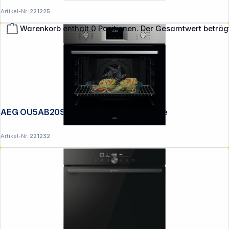
Artikel-Nr.:
221225
Warenkorb enthält 0 Positionen. Der Gesamtwert beträg
**EVP = Empfohlener Verkaufspreis des Herstellers /
Lieferanten zzgl. 19% Mwst.
Alle Preise exkl. gesetzl. Mehrwertsteuer zzgl.
Versandkosten
.
AEG OU5AB20SM Backofen mit Pyrolyse
Artikel-Nr.:
221232