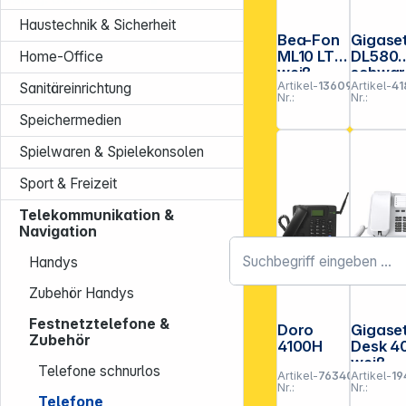
Haustechnik & Sicherheit
Bea-Fon
Gigase
ML10 LTE
DL580
Home-Office
weiß
schwar
Artikel-
136098
Artikel-
41
Sanitäreinrichtung
Nr.:
Nr.:
Speichermedien
Spielwaren & Spielekonsolen
Sport & Freizeit
Telekommunikation &
Navigation
Handys
Zubehör Handys
Festnetztelefone &
Doro
Gigase
Zubehör
4100H
Desk 4
weiß
Telefone schnurlos
Artikel-
763408
Artikel-
19
Nr.:
Nr.:
Telefone