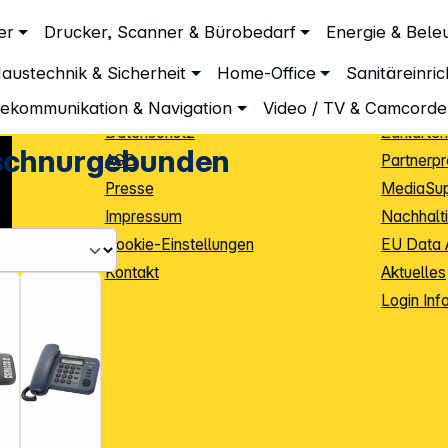
Unternehmen
Inform
er
Drucker, Scanner & Bürobedarf
Energie & Bele
Telefone schnurgebunden
Über DGH
Lieferbe
austechnik & Sicherheit
Home-Office
Sanitäreinri
Unsere Leistungen
Dropship
Beratung
Info Guid
lekommunikation & Navigation
Video / TV & Camcorde
Datenschutz
Zahlarten
 schnurgebunden
AGB
Partnerp
Presse
MediaSu
Impressum
Nachhalti
Cookie-Einstellungen
EU Data 
Kontakt
Aktuelles
iele Jahre
Login Inf
0
ibutoren