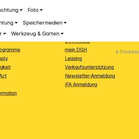
ationen
Service
uchtung
Foto
dingungen
Neukunden-Anmeldung
chtung
Speichermedien
ping
Sendungsverfolgung
e
Warenrücksendung (RMA)
r
Werkzeug & Garten
Downloads
rogramme
mein DGH
6
Produkte
pply
Leasing
gkeit
Verkaufsunterstützung
Act
Newsletter-Anmeldung
IFA Anmeldung
ormation