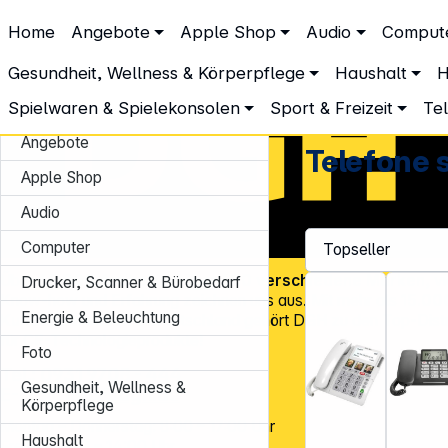
DGH – Partner des Fachhandels
Home
Angebote
Apple Shop
Audio
Comput
Telekommunikation & Navigation
Festnetztelefone & Zubehör
Telefone schnurgebunden
Gesundheit, Wellness & Körperpflege
Haushalt
H
Spielwaren & Spielekonsolen
Sport & Freizeit
Te
Angebote
Telefone
Apple Shop
Audio
Computer
Über
45.000 Artikel
und über
600 verschiedene Marken
, v
Drucker, Scanner & Bürobedarf
Know-how und Erfahrung zeichnen uns aus. Mit mehr als
15.00
Energie & Beleuchtung
Kundenadressen
in Deutschland gehört DGH zu den Top-Distr
für CE-Technologieprodukte!
Foto
Tel.: 0931 9708 - 444
Gesundheit, Wellness &
E-Mail:
info@dgh.de
Körperpflege
Montag – Donnerstag: 8:00 – 17:00 Uhr
Haushalt
Freitag: 8:00 – 14:00 Uhr