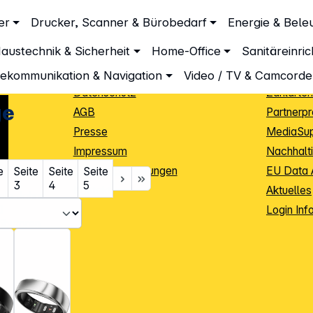
Unternehmen
Inform
er
Drucker, Scanner & Bürobedarf
Energie & Bele
Über DGH
Lieferbe
austechnik & Sicherheit
Home-Office
Sanitäreinri
Unsere Leistungen
Dropship
Beratung
Info Guid
lekommunikation & Navigation
Video / TV & Camcorde
Datenschutz
Zahlarten
ge
AGB
Partnerp
Presse
MediaSu
Impressum
Nachhalti
Cookie-Einstellungen
EU Data 
e
Seite
Seite
Seite
3
4
5
Kontakt
Aktuelles
iele Jahre
Login Inf
0
ibutoren