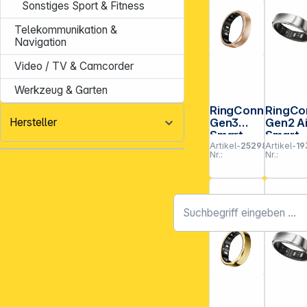
Sonstiges Sport & Fitness
Telekommunikation &
Navigation
Video / TV & Camcorder
Werkzeug & Garten
RingConn
RingCo
Hersteller
Gen3
Gen2 Ai
Smart
Smart
Artikel-
252984
Artikel-
19
Ring
Ring
Nr.:
Nr.:
Größe 15
Silber
Brushed
Größe 
Rose
Gold