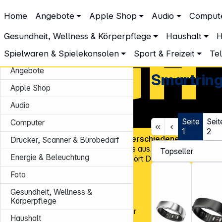
DGH – Partner des Fachhandels
Home
Angebote
Apple Shop
Audio
Comput
Sport & Freizeit
Wearables & Zubehör
Smartringe
Smartringe
Gesundheit, Wellness & Körperpflege
Haushalt
H
Spielwaren & Spielekonsolen
Sport & Freizeit
Te
Angebote
Smartrin
Apple Shop
Audio
Seite
Seit
Computer
1
2
Über
45.000 Artikel
und über
600 verschiedene Marken
, v
Drucker, Scanner & Bürobedarf
Know-how und Erfahrung zeichnen uns aus. Mit mehr als
15.00
Energie & Beleuchtung
Kundenadressen
in Deutschland gehört DGH zu den Top-Distr
für CE-Technologieprodukte!
Foto
Tel.: 0931 9708 - 444
Gesundheit, Wellness &
E-Mail:
info@dgh.de
Körperpflege
Montag – Donnerstag: 8:00 – 17:00 Uhr
Haushalt
Freitag: 8:00 – 14:00 Uhr