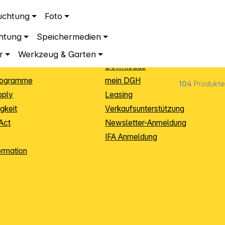
ationen
Service
uchtung
Foto
dingungen
Neukunden-Anmeldung
chtung
Speichermedien
ping
Sendungsverfolgung
e
Warenrücksendung (RMA)
r
Werkzeug & Garten
Downloads
rogramme
mein DGH
104
Produkte
pply
Leasing
gkeit
Verkaufsunterstützung
Act
Newsletter-Anmeldung
IFA Anmeldung
ormation