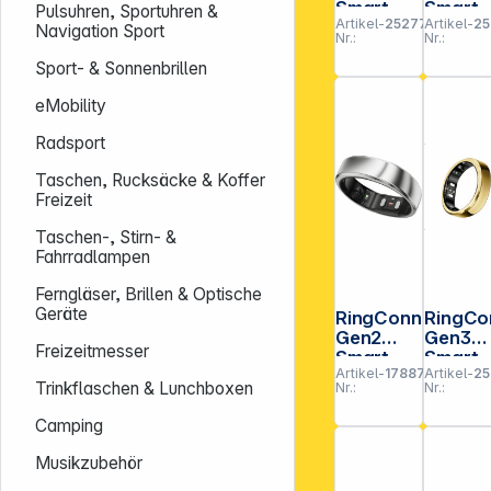
Smart
Smart
Pulsuhren, Sportuhren &
Artikel-
252774
Artikel-
25
Ring
Ring
Navigation Sport
Nr.:
Nr.:
Größe 9
Größe 
Brushed
Brushe
Sport- & Sonnenbrillen
Rose
Rose
Gold
Gold
eMobility
Radsport
Taschen, Rucksäcke & Koffer
Freizeit
Taschen-, Stirn- &
Fahrradlampen
Ferngläser, Brillen & Optische
Geräte
RingConn
RingCo
Gen2
Gen3
Freizeitmesser
Smart
Smart
Artikel-
178875
Artikel-
25
Ring
Ring
Trinkflaschen & Lunchboxen
Nr.:
Nr.:
Silber
Größe 
Größe 8
Royal
Camping
Gold
Musikzubehör