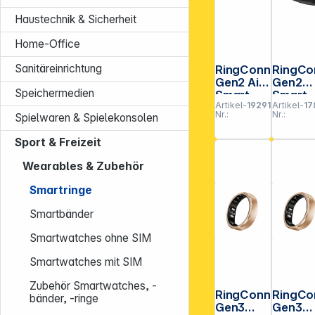
Haustechnik & Sicherheit
Home-Office
Sanitäreinrichtung
RingConn
RingCo
Gen2 Air
Gen2
Speichermedien
Smart
Smart
Artikel-
192917
Artikel-
17
Ring
Ring
Nr.:
Nr.:
Spielwaren & Spielekonsolen
Silber
Schwa
Größe 7
Größe 
Sport & Freizeit
Wearables & Zubehör
Smartringe
Smartbänder
Smartwatches ohne SIM
Smartwatches mit SIM
Zubehör Smartwatches, -
RingConn
RingCo
bänder, -ringe
Gen3
Gen3